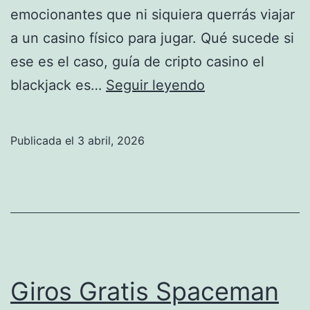
emocionantes que ni siquiera querrás viajar
a un casino físico para jugar. Qué sucede si
ese es el caso, guía de cripto casino el
Guía
blackjack es…
Seguir leyendo
De
Cripto
Publicada el
3 abril, 2026
Casino
Giros Gratis Spaceman