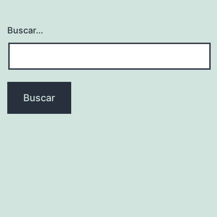
Buscar...