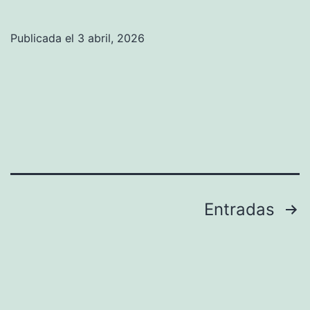
D
M
Publicada el
3 abril, 2026
T
D
F
Paginación
Entradas
de
entradas