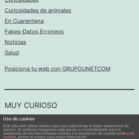
Curiosidades de animales
En Cuarentena
Fakes-Datos Erroneos
Noticias
Salud
Posiciona tu web con GRUPOUNETCOM
MUY CURIOSO
Uso de cookies
Funciona gracias a
WordPress
.
Este sitio web utiliza cookies para que usted tenga la mejor experiencia de
usuario. Si continúa navegando está dando su consentimiento para la
aceptación de las mencionadas cookies y la aceptación de nuestra
política de
cookies
, pinche el enlace para mayor información.