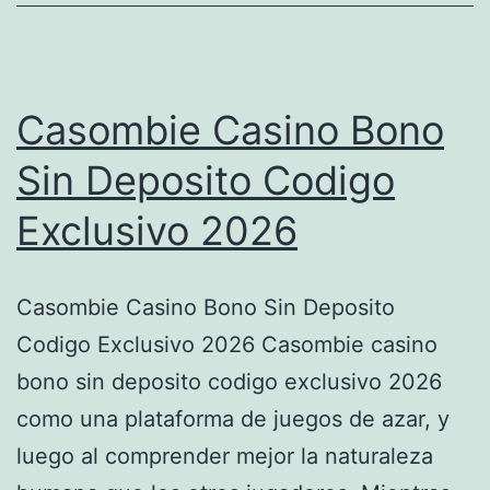
Casombie Casino Bono
Sin Deposito Codigo
Exclusivo 2026
Casombie Casino Bono Sin Deposito
Codigo Exclusivo 2026 Casombie casino
bono sin deposito codigo exclusivo 2026
como una plataforma de juegos de azar, y
luego al comprender mejor la naturaleza