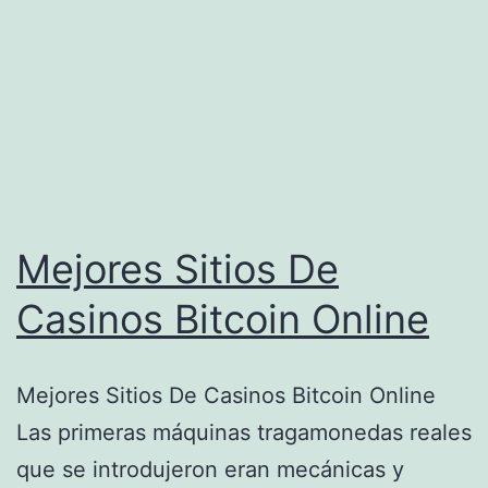
Mejores Sitios De
Casinos Bitcoin Online
Mejores Sitios De Casinos Bitcoin Online
Las primeras máquinas tragamonedas reales
que se introdujeron eran mecánicas y