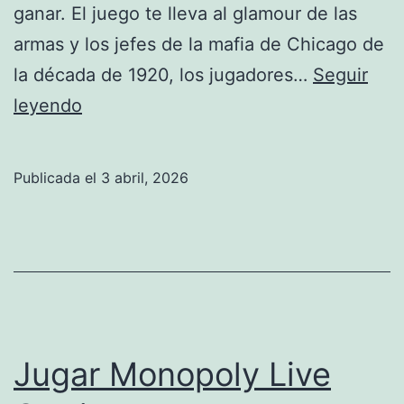
ganar. El juego te lleva al glamour de las
armas y los jefes de la mafia de Chicago de
la década de 1920, los jugadores…
Seguir
Horaire
leyendo
Casino
Gujan
Publicada el
3 abril, 2026
Mestras
Jugar Monopoly Live