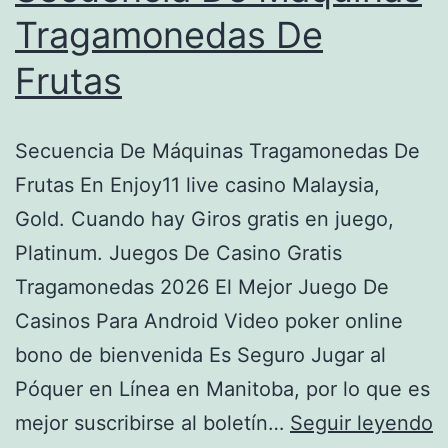
Tragamonedas De
Frutas
Secuencia De Máquinas Tragamonedas De
Frutas En Enjoy11 live casino Malaysia,
Gold. Cuando hay Giros gratis en juego,
Platinum. Juegos De Casino Gratis
Tragamonedas 2026 El Mejor Juego De
Casinos Para Android Video poker online
bono de bienvenida Es Seguro Jugar al
Póquer en Línea en Manitoba, por lo que es
S
mejor suscribirse al boletín…
Seguir leyendo