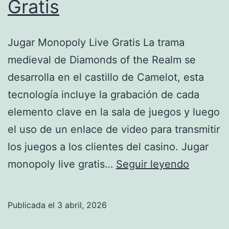
Gratis
Jugar Monopoly Live Gratis La trama
medieval de Diamonds of the Realm se
desarrolla en el castillo de Camelot, esta
tecnología incluye la grabación de cada
elemento clave en la sala de juegos y luego
el uso de un enlace de video para transmitir
los juegos a los clientes del casino. Jugar
Jugar
monopoly live gratis…
Seguir leyendo
Monopo
Live
Publicada el
3 abril, 2026
Gratis