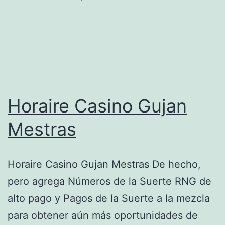
Casino
Horaire Casino Gujan
Mestras
Horaire Casino Gujan Mestras De hecho,
pero agrega Números de la Suerte RNG de
alto pago y Pagos de la Suerte a la mezcla
para obtener aún más oportunidades de