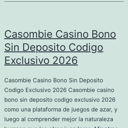
Casombie Casino Bono
Sin Deposito Codigo
Exclusivo 2026
Casombie Casino Bono Sin Deposito
Codigo Exclusivo 2026 Casombie casino
bono sin deposito codigo exclusivo 2026
como una plataforma de juegos de azar, y
luego al comprender mejor la naturaleza