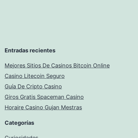
Entradas recientes
Mejores Sitios De Casinos Bitcoin Online
Casino Litecoin Seguro
Guía De Cripto Casino
Giros Gratis Spaceman Casino
Horaire Casino Gujan Mestras
Categorías
Curiosidades