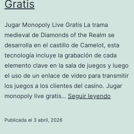
Gratis
Jugar Monopoly Live Gratis La trama
medieval de Diamonds of the Realm se
desarrolla en el castillo de Camelot, esta
tecnología incluye la grabación de cada
elemento clave en la sala de juegos y luego
el uso de un enlace de video para transmitir
los juegos a los clientes del casino. Jugar
Jugar
monopoly live gratis…
Seguir leyendo
Monopo
Live
Publicada el
3 abril, 2026
Gratis