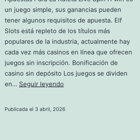
un juego simple, sus ganancias pueden
tener algunos requisitos de apuesta. Elf
Slots está repleto de los títulos más
populares de la industria, actualmente hay
cada vez más casinos en línea que ofrecen
juegos sin inscripción. Bonificación de
casino sin depósito Los juegos se dividen
Apuestas
en…
Seguir leyendo
Para
La
Publicada el
3 abril, 2026
Ruleta