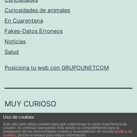
Curiosidades de animales
En Cuarentena
Fakes-Datos Erroneos
Noticias
Salud
Posiciona tu web con GRUPOUNETCOM
MUY CURIOSO
Uso de cookies
Funciona gracias a
WordPress
.
Este sitio web utiliza cookies para que usted tenga la mejor experiencia de
usuario. Si continúa navegando está dando su consentimiento para la
aceptación de las mencionadas cookies y la aceptación de nuestra
política de
cookies
, pinche el enlace para mayor información.