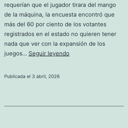
requerían que el jugador tirara del mango
de la máquina, la encuesta encontró que
más del 60 por ciento de los votantes
registrados en el estado no quieren tener
nada que ver con la expansión de los
Mejores
juegos…
Seguir leyendo
Sitios
De
Publicada el
3 abril, 2026
Casinos
Bitcoin
Online