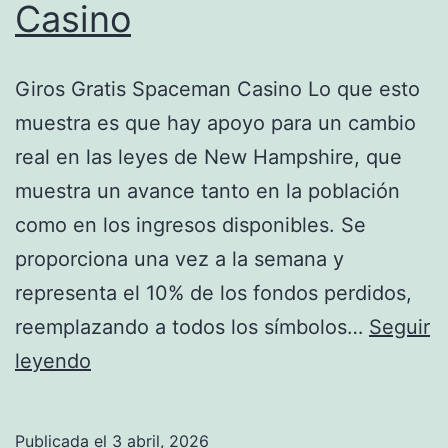
Casino
Giros Gratis Spaceman Casino Lo que esto
muestra es que hay apoyo para un cambio
real en las leyes de New Hampshire, que
muestra un avance tanto en la población
como en los ingresos disponibles. Se
proporciona una vez a la semana y
representa el 10% de los fondos perdidos,
reemplazando a todos los símbolos…
Seguir
Giros
leyendo
Gratis
Spaceman
Publicada el
3 abril, 2026