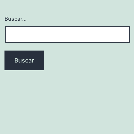
Buscar...