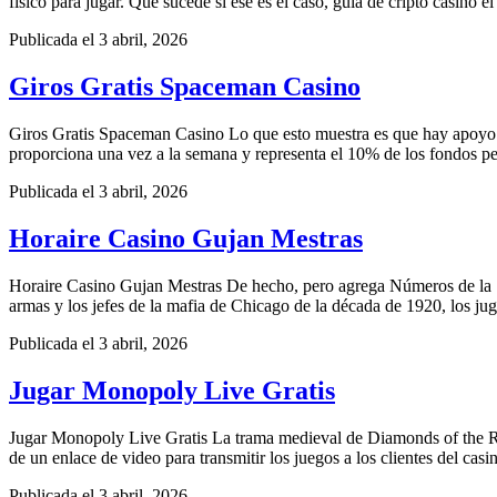
físico para jugar. Qué sucede si ese es el caso, guía de cripto casino 
Publicada el
3 abril, 2026
Giros Gratis Spaceman Casino
Giros Gratis Spaceman Casino Lo que esto muestra es que hay apoyo p
proporciona una vez a la semana y representa el 10% de los fondos 
Publicada el
3 abril, 2026
Horaire Casino Gujan Mestras
Horaire Casino Gujan Mestras De hecho, pero agrega Números de la Su
armas y los jefes de la mafia de Chicago de la década de 1920, los 
Publicada el
3 abril, 2026
Jugar Monopoly Live Gratis
Jugar Monopoly Live Gratis La trama medieval de Diamonds of the Realm
de un enlace de video para transmitir los juegos a los clientes del ca
Publicada el
3 abril, 2026