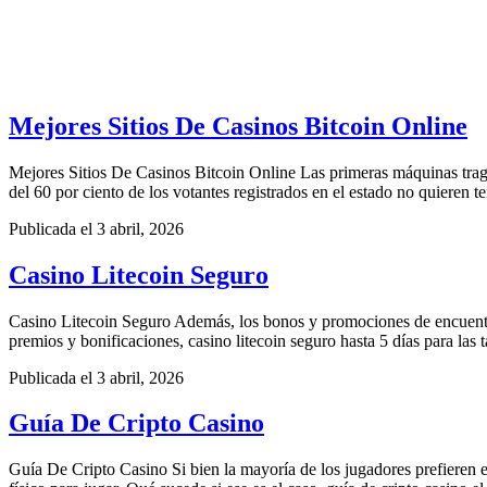
Mejores Sitios De Casinos Bitcoin Online
Mejores Sitios De Casinos Bitcoin Online Las primeras máquinas trag
del 60 por ciento de los votantes registrados en el estado no quieren
Publicada el
3 abril, 2026
Casino Litecoin Seguro
Casino Litecoin Seguro Además, los bonos y promociones de encuentra 
premios y bonificaciones, casino litecoin seguro hasta 5 días para la
Publicada el
3 abril, 2026
Guía De Cripto Casino
Guía De Cripto Casino Si bien la mayoría de los jugadores prefieren e