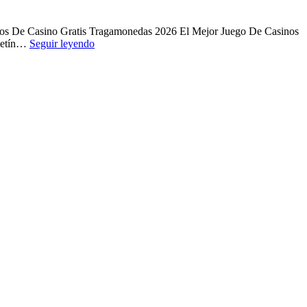
Codigo
Exclusivo
egos De Casino Gratis Tragamonedas 2026 El Mejor Juego De Casinos
2026
Secuencia
oletín…
Seguir leyendo
De
Máquinas
Tragamonedas
De
Frutas