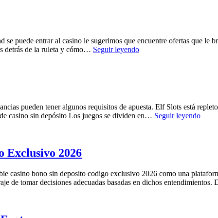
Gratis
e puede entrar al casino le sugerimos que encuentre ofertas que le brin
A
tos detrás de la ruleta y cómo…
Seguir leyendo
Que
Edad
Se
Puede
Entrar
Al
ias pueden tener algunos requisitos de apuesta. Elf Slots está repleto 
Casino
Apues
n de casino sin depósito Los juegos se dividen en…
Seguir leyendo
Para
La
Rulet
o Exclusivo 2026
casino bono sin deposito codigo exclusivo 2026 como una plataforma 
 coraje de tomar decisiones adecuadas basadas en dichos entendimient