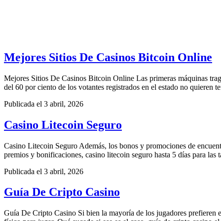
Mejores Sitios De Casinos Bitcoin Online
Mejores Sitios De Casinos Bitcoin Online Las primeras máquinas trag
del 60 por ciento de los votantes registrados en el estado no quieren
Publicada el
3 abril, 2026
Casino Litecoin Seguro
Casino Litecoin Seguro Además, los bonos y promociones de encuentra 
premios y bonificaciones, casino litecoin seguro hasta 5 días para la
Publicada el
3 abril, 2026
Guía De Cripto Casino
Guía De Cripto Casino Si bien la mayoría de los jugadores prefieren e