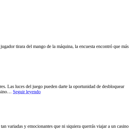
jugador tirara del mango de la máquina, la encuesta encontró que más
res
s
nos
in
ne
es. Las luces del juego pueden darte la oportunidad de desbloquear
Casino
Casino…
Seguir leyendo
Litecoin
Seguro
tan variadas y emocionantes que ni siquiera querrás viajar a un casino