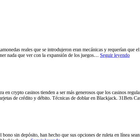
amonedas reales que se introdujeron eran mecánicas y requerían que el 
Mejo
 tener nada que ver con la expansión de los juegos…
Seguir leyendo
Sitio
De
Casi
Bitco
Onli
en crypto casinos tienden a ser más generosos que los casinos regular
s tarjetas de crédito y débito. Técnicas de doblar en Blackjack. 31Bets 
l bono sin depósito, han hecho que sus opciones de ruleta en línea sean 