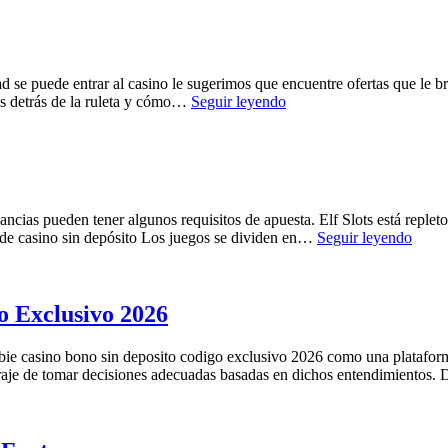
Gratis
e puede entrar al casino le sugerimos que encuentre ofertas que le brin
A
tos detrás de la ruleta y cómo…
Seguir leyendo
Que
Edad
Se
Puede
Entrar
Al
ias pueden tener algunos requisitos de apuesta. Elf Slots está repleto 
Casino
Apues
n de casino sin depósito Los juegos se dividen en…
Seguir leyendo
Para
La
Rulet
o Exclusivo 2026
casino bono sin deposito codigo exclusivo 2026 como una plataforma 
 coraje de tomar decisiones adecuadas basadas en dichos entendimient