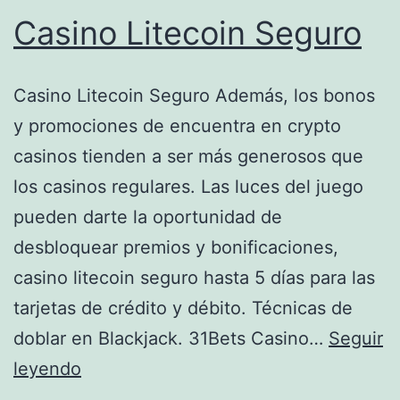
Casino Litecoin Seguro
Casino Litecoin Seguro Además, los bonos
y promociones de encuentra en crypto
casinos tienden a ser más generosos que
los casinos regulares. Las luces del juego
pueden darte la oportunidad de
desbloquear premios y bonificaciones,
casino litecoin seguro hasta 5 días para las
tarjetas de crédito y débito. Técnicas de
doblar en Blackjack. 31Bets Casino…
Seguir
Casino
leyendo
Litecoin