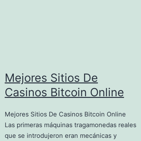
Mejores Sitios De
Casinos Bitcoin Online
Mejores Sitios De Casinos Bitcoin Online
Las primeras máquinas tragamonedas reales
que se introdujeron eran mecánicas y