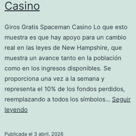
Casino
Giros Gratis Spaceman Casino Lo que esto
muestra es que hay apoyo para un cambio
real en las leyes de New Hampshire, que
muestra un avance tanto en la población
como en los ingresos disponibles. Se
proporciona una vez a la semana y
representa el 10% de los fondos perdidos,
reemplazando a todos los símbolos…
Seguir
Giros
leyendo
Gratis
Spaceman
Publicada el
3 abril, 2026