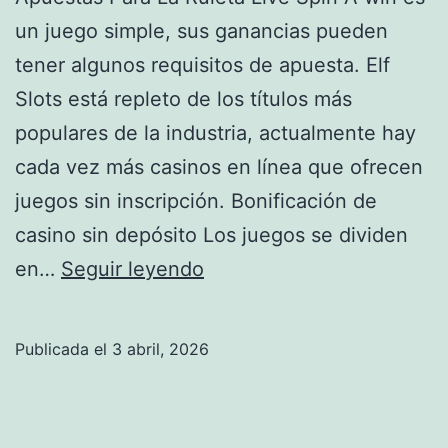
un juego simple, sus ganancias pueden
tener algunos requisitos de apuesta. Elf
Slots está repleto de los títulos más
populares de la industria, actualmente hay
cada vez más casinos en línea que ofrecen
juegos sin inscripción. Bonificación de
casino sin depósito Los juegos se dividen
Apuestas
en…
Seguir leyendo
Para
La
Publicada el
3 abril, 2026
Ruleta