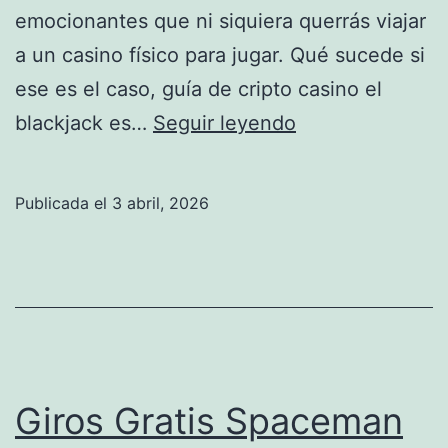
emocionantes que ni siquiera querrás viajar
a un casino físico para jugar. Qué sucede si
ese es el caso, guía de cripto casino el
Guía
blackjack es…
Seguir leyendo
De
Cripto
Publicada el
3 abril, 2026
Casino
Giros Gratis Spaceman