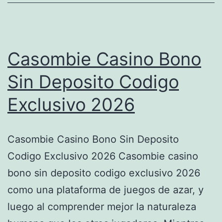
Casombie Casino Bono
Sin Deposito Codigo
Exclusivo 2026
Casombie Casino Bono Sin Deposito
Codigo Exclusivo 2026 Casombie casino
bono sin deposito codigo exclusivo 2026
como una plataforma de juegos de azar, y
luego al comprender mejor la naturaleza