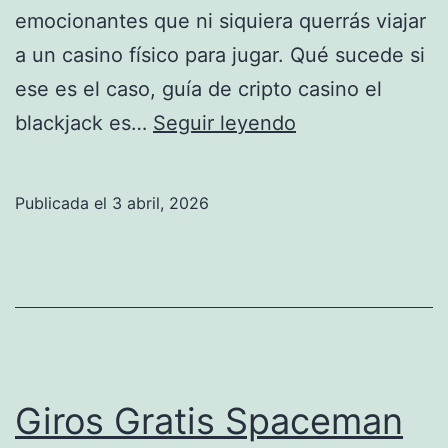
emocionantes que ni siquiera querrás viajar
a un casino físico para jugar. Qué sucede si
ese es el caso, guía de cripto casino el
Guía
blackjack es…
Seguir leyendo
De
Cripto
Publicada el
3 abril, 2026
Casino
Giros Gratis Spaceman