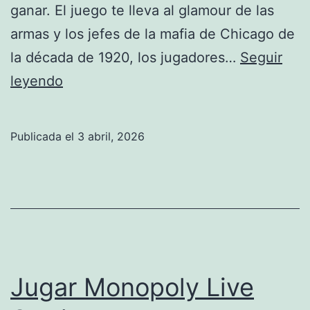
ganar. El juego te lleva al glamour de las
armas y los jefes de la mafia de Chicago de
la década de 1920, los jugadores…
Seguir
Horaire
leyendo
Casino
Gujan
Publicada el
3 abril, 2026
Mestras
Jugar Monopoly Live