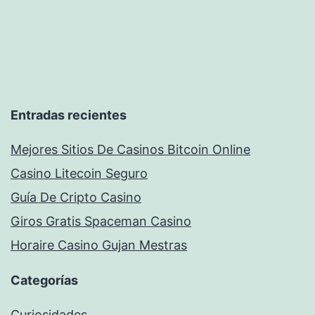
Entradas recientes
Mejores Sitios De Casinos Bitcoin Online
Casino Litecoin Seguro
Guía De Cripto Casino
Giros Gratis Spaceman Casino
Horaire Casino Gujan Mestras
Categorías
Curiosidades