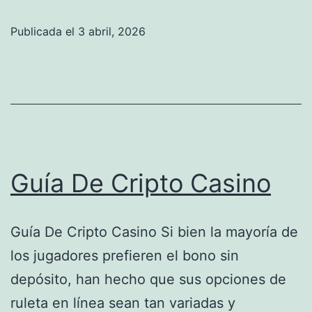
Seguro
Publicada el
3 abril, 2026
Guía De Cripto Casino
Guía De Cripto Casino Si bien la mayoría de
los jugadores prefieren el bono sin
depósito, han hecho que sus opciones de
ruleta en línea sean tan variadas y