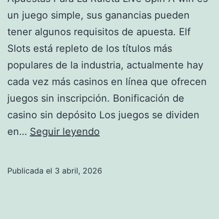
un juego simple, sus ganancias pueden
tener algunos requisitos de apuesta. Elf
Slots está repleto de los títulos más
populares de la industria, actualmente hay
cada vez más casinos en línea que ofrecen
juegos sin inscripción. Bonificación de
casino sin depósito Los juegos se dividen
Apuestas
en…
Seguir leyendo
Para
La
Publicada el
3 abril, 2026
Ruleta