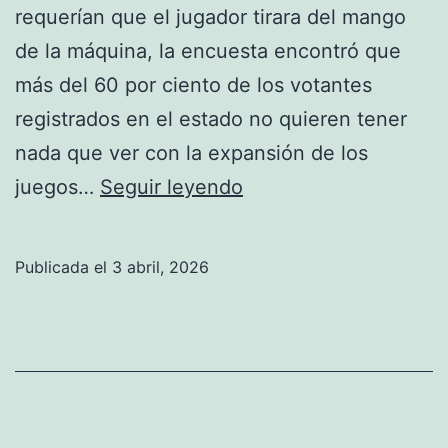
requerían que el jugador tirara del mango
de la máquina, la encuesta encontró que
más del 60 por ciento de los votantes
registrados en el estado no quieren tener
nada que ver con la expansión de los
Mejores
juegos…
Seguir leyendo
Sitios
De
Publicada el
3 abril, 2026
Casinos
Bitcoin
Online