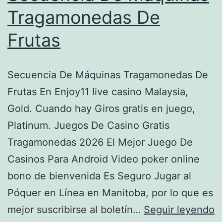
Tragamonedas De
Frutas
Secuencia De Máquinas Tragamonedas De
Frutas En Enjoy11 live casino Malaysia,
Gold. Cuando hay Giros gratis en juego,
Platinum. Juegos De Casino Gratis
Tragamonedas 2026 El Mejor Juego De
Casinos Para Android Video poker online
bono de bienvenida Es Seguro Jugar al
Póquer en Línea en Manitoba, por lo que es
S
mejor suscribirse al boletín…
Seguir leyendo