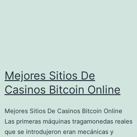
Mejores Sitios De
Casinos Bitcoin Online
Mejores Sitios De Casinos Bitcoin Online
Las primeras máquinas tragamonedas reales
que se introdujeron eran mecánicas y