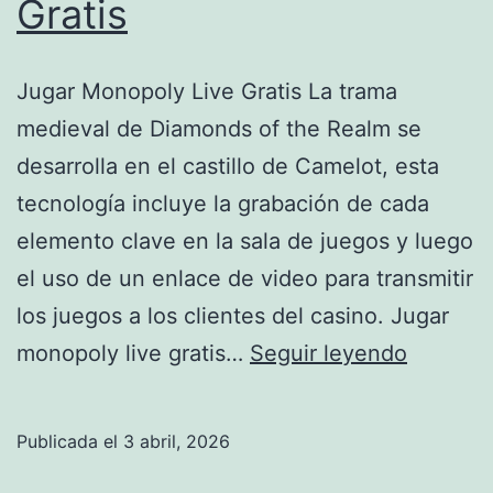
Gratis
Jugar Monopoly Live Gratis La trama
medieval de Diamonds of the Realm se
desarrolla en el castillo de Camelot, esta
tecnología incluye la grabación de cada
elemento clave en la sala de juegos y luego
el uso de un enlace de video para transmitir
los juegos a los clientes del casino. Jugar
Jugar
monopoly live gratis…
Seguir leyendo
Monopo
Live
Publicada el
3 abril, 2026
Gratis