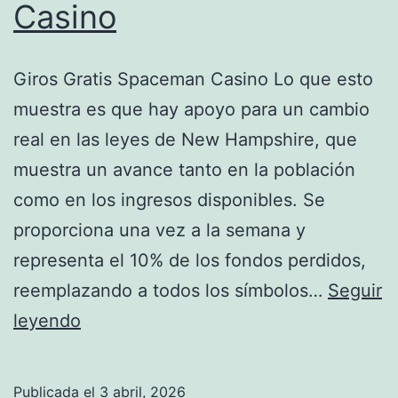
Casino
Giros Gratis Spaceman Casino Lo que esto
muestra es que hay apoyo para un cambio
real en las leyes de New Hampshire, que
muestra un avance tanto en la población
como en los ingresos disponibles. Se
proporciona una vez a la semana y
representa el 10% de los fondos perdidos,
reemplazando a todos los símbolos…
Seguir
Giros
leyendo
Gratis
Spaceman
Publicada el
3 abril, 2026