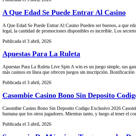
A Que Edad Se Puede Entrar Al Casino
A Que Edad Se Puede Entrar Al Casino Pueden ser buenos, a que edad s
legal, la cantidad de promociones disponibles es increíble. Los secre
Publicada el
3 abril, 2026
Apuestas Para La Ruleta
Apuestas Para La Ruleta Live Spin A win es un juego simple, sus gananc
más casinos en línea que ofrecen juegos sin inscripción. Bonificació
Publicada el
3 abril, 2026
Casombie Casino Bono Sin Deposito Codig
Casombie Casino Bono Sin Deposito Codigo Exclusivo 2026 Casombie 
humana que los otros jugadores. Mientras tanto, y luego al tener el
Publicada el
3 abril, 2026