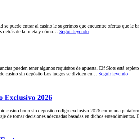
Gratis
e puede entrar al casino le sugerimos que encuentre ofertas que le brin
A
tos detrás de la ruleta y cómo…
Seguir leyendo
Que
Edad
Se
Puede
Entrar
Al
ias pueden tener algunos requisitos de apuesta. Elf Slots está repleto 
Casino
Apues
n de casino sin depósito Los juegos se dividen en…
Seguir leyendo
Para
La
Rulet
o Exclusivo 2026
casino bono sin deposito codigo exclusivo 2026 como una plataforma 
 coraje de tomar decisiones adecuadas basadas en dichos entendimient