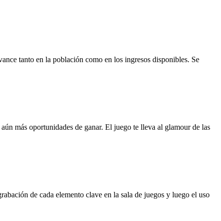
nce tanto en la población como en los ingresos disponibles. Se
ún más oportunidades de ganar. El juego te lleva al glamour de las
rabación de cada elemento clave en la sala de juegos y luego el uso