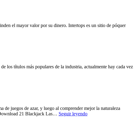
den el mayor valor por su dinero. Intertops es un sitio de póquer
de los títulos más populares de la industria, actualmente hay cada vez
tas
a
de juegos de azar, y luego al comprender mejor la naturaleza
Casombie
os. Download 21 Blackjack Las…
Seguir leyendo
Casino
Bono
Sin
Deposito