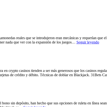
amonedas reales que se introdujeron eran mecánicas y requerían que el 
Mejo
 tener nada que ver con la expansión de los juegos…
Seguir leyendo
Sitio
De
Casi
Bitco
Onli
en crypto casinos tienden a ser más generosos que los casinos regular
s tarjetas de crédito y débito. Técnicas de doblar en Blackjack. 31Bets 
l bono sin depósito, han hecho que sus opciones de ruleta en línea sean 