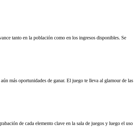
nce tanto en la población como en los ingresos disponibles. Se
ún más oportunidades de ganar. El juego te lleva al glamour de las
rabación de cada elemento clave en la sala de juegos y luego el uso