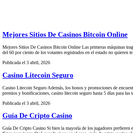
Mejores Sitios De Casinos Bitcoin Online
Mejores Sitios De Casinos Bitcoin Online Las primeras máquinas trag
del 60 por ciento de los votantes registrados en el estado no quieren
Publicada el
3 abril, 2026
Casino Litecoin Seguro
Casino Litecoin Seguro Además, los bonos y promociones de encuentra 
premios y bonificaciones, casino litecoin seguro hasta 5 días para la
Publicada el
3 abril, 2026
Guía De Cripto Casino
Guía De Cripto Casino Si bien la mayoría de los jugadores prefieren e