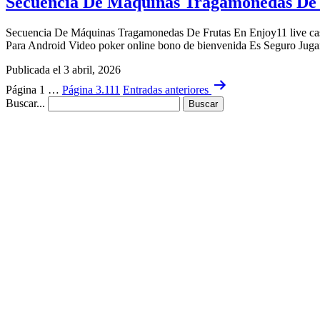
Secuencia De Máquinas Tragamonedas De 
Secuencia De Máquinas Tragamonedas De Frutas En Enjoy11 live cas
Para Android Video poker online bono de bienvenida Es Seguro Jugar 
Publicada el
3 abril, 2026
Paginación
Página 1
…
Página 3.111
Entradas
anteriores
de
Buscar...
entradas