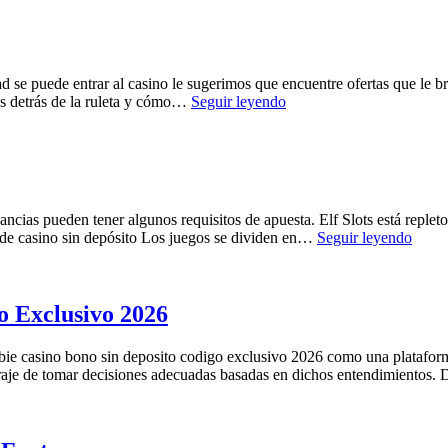
Gratis
e puede entrar al casino le sugerimos que encuentre ofertas que le brin
A
tos detrás de la ruleta y cómo…
Seguir leyendo
Que
Edad
Se
Puede
Entrar
Al
ias pueden tener algunos requisitos de apuesta. Elf Slots está repleto 
Casino
Apues
n de casino sin depósito Los juegos se dividen en…
Seguir leyendo
Para
La
Rulet
o Exclusivo 2026
casino bono sin deposito codigo exclusivo 2026 como una plataforma 
 coraje de tomar decisiones adecuadas basadas en dichos entendimient