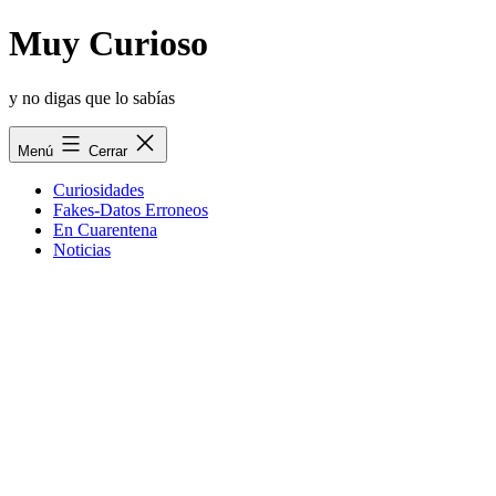
Saltar
Muy Curioso
al
contenido
y no digas que lo sabías
Menú
Cerrar
Curiosidades
Fakes-Datos Erroneos
En Cuarentena
Noticias