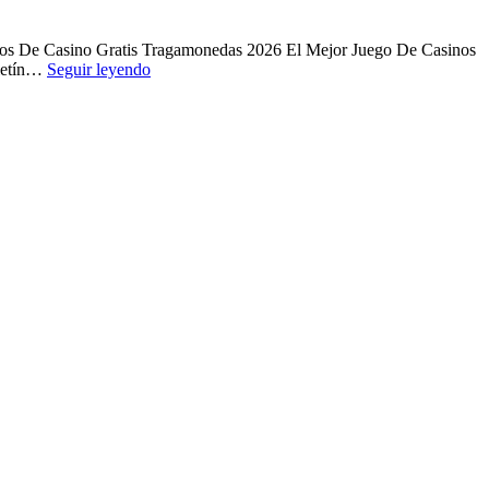
Codigo
Exclusivo
egos De Casino Gratis Tragamonedas 2026 El Mejor Juego De Casinos
2026
Secuencia
oletín…
Seguir leyendo
De
Máquinas
Tragamonedas
De
Frutas