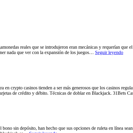
amonedas reales que se introdujeron eran mecánicas y requerían que el 
Mejo
 tener nada que ver con la expansión de los juegos…
Seguir leyendo
Sitio
De
Casi
Bitco
Onli
en crypto casinos tienden a ser más generosos que los casinos regular
s tarjetas de crédito y débito. Técnicas de doblar en Blackjack. 31Bets 
l bono sin depósito, han hecho que sus opciones de ruleta en línea sean 