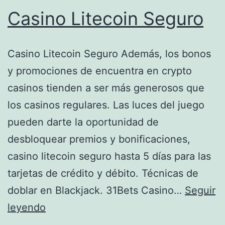
Casino Litecoin Seguro
Casino Litecoin Seguro Además, los bonos
y promociones de encuentra en crypto
casinos tienden a ser más generosos que
los casinos regulares. Las luces del juego
pueden darte la oportunidad de
desbloquear premios y bonificaciones,
casino litecoin seguro hasta 5 días para las
tarjetas de crédito y débito. Técnicas de
doblar en Blackjack. 31Bets Casino…
Seguir
Casino
leyendo
Litecoin