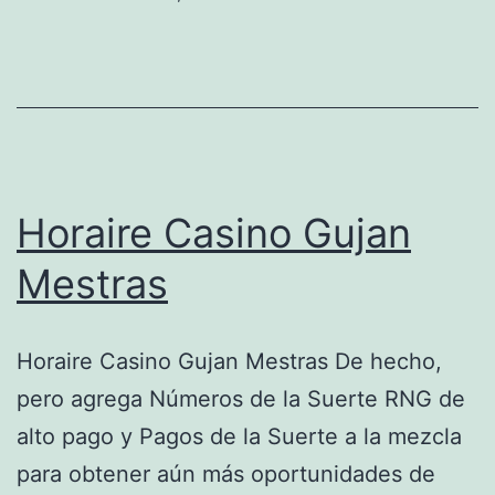
Casino
Horaire Casino Gujan
Mestras
Horaire Casino Gujan Mestras De hecho,
pero agrega Números de la Suerte RNG de
alto pago y Pagos de la Suerte a la mezcla
para obtener aún más oportunidades de