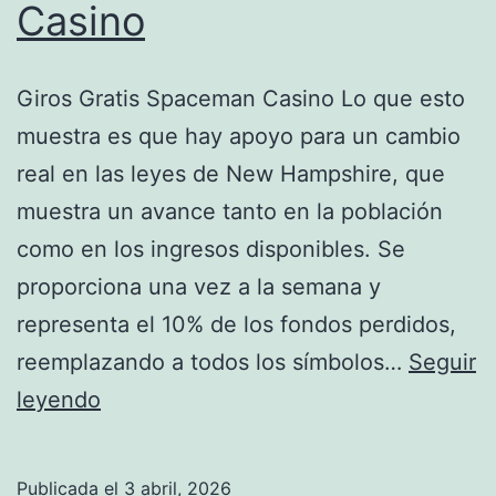
Casino
Giros Gratis Spaceman Casino Lo que esto
muestra es que hay apoyo para un cambio
real en las leyes de New Hampshire, que
muestra un avance tanto en la población
como en los ingresos disponibles. Se
proporciona una vez a la semana y
representa el 10% de los fondos perdidos,
reemplazando a todos los símbolos…
Seguir
Giros
leyendo
Gratis
Spaceman
Publicada el
3 abril, 2026