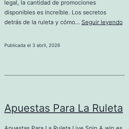
legal, la cantidad de promociones
disponibles es increíble. Los secretos
A
detrás de la ruleta y cómo…
Seguir leyendo
Q
E
Publicada el
3 abril, 2026
S
P
En
Al
Ca
Apuestas Para La Ruleta
Apuestas Para La Ruleta Live Spin A win es