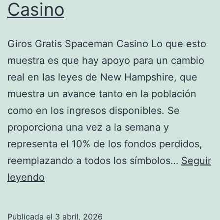
Casino
Giros Gratis Spaceman Casino Lo que esto
muestra es que hay apoyo para un cambio
real en las leyes de New Hampshire, que
muestra un avance tanto en la población
como en los ingresos disponibles. Se
proporciona una vez a la semana y
representa el 10% de los fondos perdidos,
reemplazando a todos los símbolos…
Seguir
Giros
leyendo
Gratis
Spaceman
Publicada el
3 abril, 2026