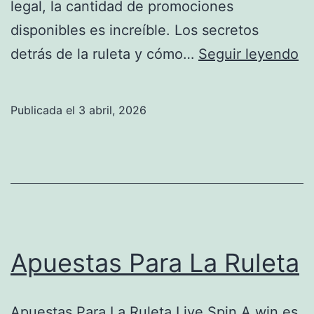
legal, la cantidad de promociones
disponibles es increíble. Los secretos
A
detrás de la ruleta y cómo…
Seguir leyendo
Q
E
Publicada el
3 abril, 2026
S
P
En
Al
Ca
Apuestas Para La Ruleta
Apuestas Para La Ruleta Live Spin A win es