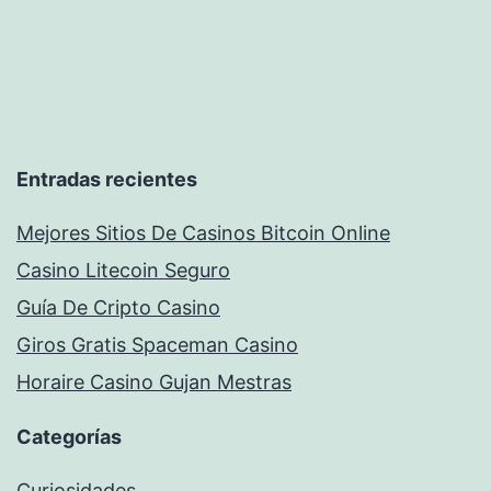
Entradas recientes
Mejores Sitios De Casinos Bitcoin Online
Casino Litecoin Seguro
Guía De Cripto Casino
Giros Gratis Spaceman Casino
Horaire Casino Gujan Mestras
Categorías
Curiosidades