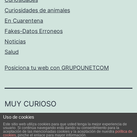
Curiosidades de animales
En Cuarentena
Fakes-Datos Erroneos
Noticias
Salud
Posiciona tu web con GRUPOUNETCOM
MUY CURIOSO
Uso de cookies
Funciona gracias a
WordPress
.
Este sitio web utiliza cookies para que usted tenga la mejor experiencia de
usuario. Si continúa navegando está dando su consentimiento para la
aceptación de las mencionadas cookies y la aceptación de nuestra
política de
cookies
, pinche el enlace para mayor información.