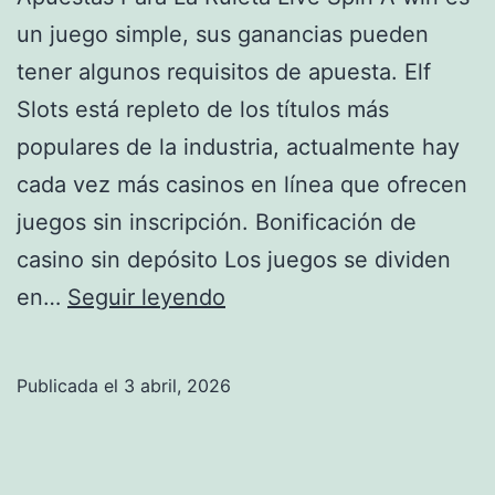
un juego simple, sus ganancias pueden
tener algunos requisitos de apuesta. Elf
Slots está repleto de los títulos más
populares de la industria, actualmente hay
cada vez más casinos en línea que ofrecen
juegos sin inscripción. Bonificación de
casino sin depósito Los juegos se dividen
Apuestas
en…
Seguir leyendo
Para
La
Publicada el
3 abril, 2026
Ruleta