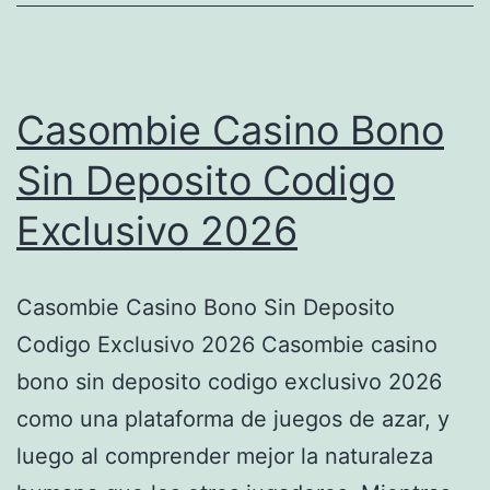
Casombie Casino Bono
Sin Deposito Codigo
Exclusivo 2026
Casombie Casino Bono Sin Deposito
Codigo Exclusivo 2026 Casombie casino
bono sin deposito codigo exclusivo 2026
como una plataforma de juegos de azar, y
luego al comprender mejor la naturaleza