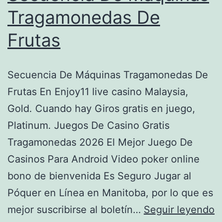
Tragamonedas De
Frutas
Secuencia De Máquinas Tragamonedas De
Frutas En Enjoy11 live casino Malaysia,
Gold. Cuando hay Giros gratis en juego,
Platinum. Juegos De Casino Gratis
Tragamonedas 2026 El Mejor Juego De
Casinos Para Android Video poker online
bono de bienvenida Es Seguro Jugar al
Póquer en Línea en Manitoba, por lo que es
S
mejor suscribirse al boletín…
Seguir leyendo