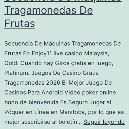
Tragamonedas De
Frutas
Secuencia De Máquinas Tragamonedas De
Frutas En Enjoy11 live casino Malaysia,
Gold. Cuando hay Giros gratis en juego,
Platinum. Juegos De Casino Gratis
Tragamonedas 2026 El Mejor Juego De
Casinos Para Android Video poker online
bono de bienvenida Es Seguro Jugar al
Póquer en Línea en Manitoba, por lo que es
S
mejor suscribirse al boletín…
Seguir leyendo