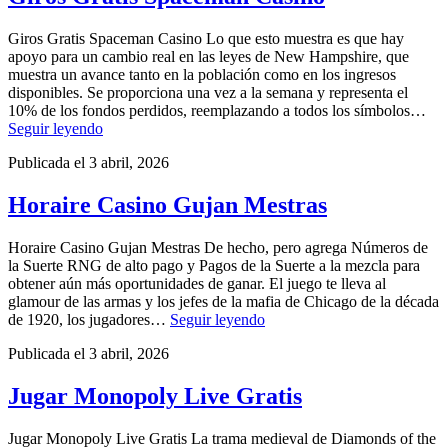
Giros Gratis Spaceman Casino Lo que esto muestra es que hay
apoyo para un cambio real en las leyes de New Hampshire, que
muestra un avance tanto en la población como en los ingresos
disponibles. Se proporciona una vez a la semana y representa el
10% de los fondos perdidos, reemplazando a todos los símbolos…
Giros
Seguir leyendo
Gratis
Publicada el
3 abril, 2026
Spaceman
Casino
Horaire Casino Gujan Mestras
Horaire Casino Gujan Mestras De hecho, pero agrega Números de
la Suerte RNG de alto pago y Pagos de la Suerte a la mezcla para
obtener aún más oportunidades de ganar. El juego te lleva al
glamour de las armas y los jefes de la mafia de Chicago de la década
Horaire
de 1920, los jugadores…
Seguir leyendo
Casino
Publicada el
3 abril, 2026
Gujan
Mestras
Jugar Monopoly Live Gratis
Jugar Monopoly Live Gratis La trama medieval de Diamonds of the