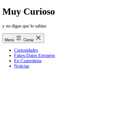
Saltar
Muy Curioso
al
contenido
y no digas que lo sabías
Menú
Cerrar
Curiosidades
Fakes-Datos Erroneos
En Cuarentena
Noticias