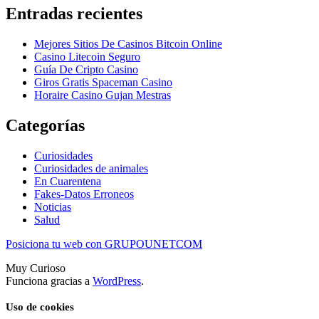
Entradas recientes
Mejores Sitios De Casinos Bitcoin Online
Casino Litecoin Seguro
Guía De Cripto Casino
Giros Gratis Spaceman Casino
Horaire Casino Gujan Mestras
Categorías
Curiosidades
Curiosidades de animales
En Cuarentena
Fakes-Datos Erroneos
Noticias
Salud
Posiciona tu web con GRUPOUNETCOM
Muy Curioso
Funciona gracias a
WordPress
.
Uso de cookies