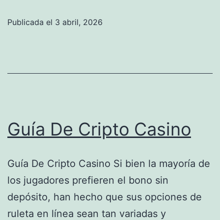
Seguro
Publicada el
3 abril, 2026
Guía De Cripto Casino
Guía De Cripto Casino Si bien la mayoría de
los jugadores prefieren el bono sin
depósito, han hecho que sus opciones de
ruleta en línea sean tan variadas y