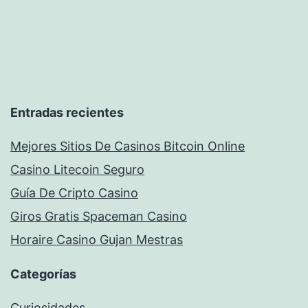
Entradas recientes
Mejores Sitios De Casinos Bitcoin Online
Casino Litecoin Seguro
Guía De Cripto Casino
Giros Gratis Spaceman Casino
Horaire Casino Gujan Mestras
Categorías
Curiosidades