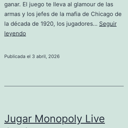
ganar. El juego te lleva al glamour de las
armas y los jefes de la mafia de Chicago de
la década de 1920, los jugadores…
Seguir
Horaire
leyendo
Casino
Gujan
Publicada el
3 abril, 2026
Mestras
Jugar Monopoly Live