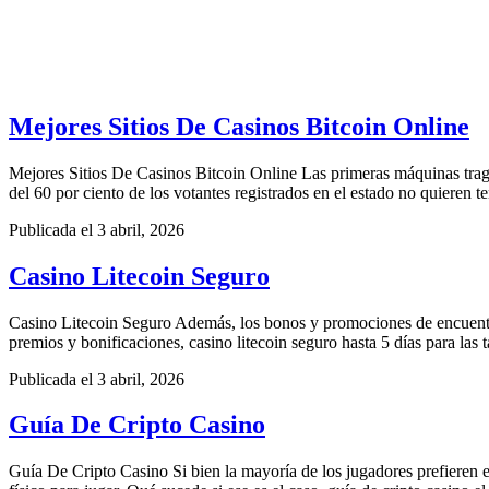
Mejores Sitios De Casinos Bitcoin Online
Mejores Sitios De Casinos Bitcoin Online Las primeras máquinas trag
del 60 por ciento de los votantes registrados en el estado no quieren
Publicada el
3 abril, 2026
Casino Litecoin Seguro
Casino Litecoin Seguro Además, los bonos y promociones de encuentra 
premios y bonificaciones, casino litecoin seguro hasta 5 días para la
Publicada el
3 abril, 2026
Guía De Cripto Casino
Guía De Cripto Casino Si bien la mayoría de los jugadores prefieren e