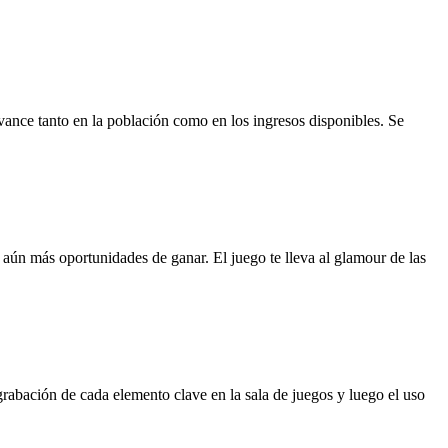
nce tanto en la población como en los ingresos disponibles. Se
ún más oportunidades de ganar. El juego te lleva al glamour de las
rabación de cada elemento clave en la sala de juegos y luego el uso