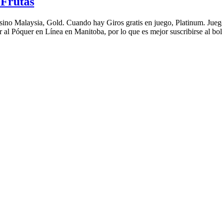
Frutas
ino Malaysia, Gold. Cuando hay Giros gratis en juego, Platinum. Ju
al Póquer en Línea en Manitoba, por lo que es mejor suscribirse al b