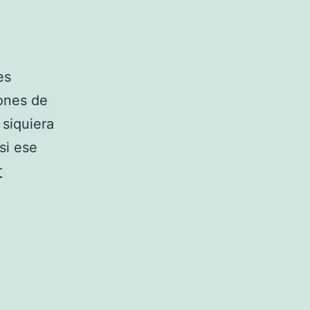
es
iones de
 siquiera
si ese
r