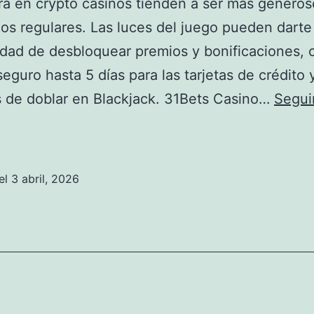
a en crypto casinos tienden a ser más genero
nos regulares. Las luces del juego pueden darte
dad de desbloquear premios y bonificaciones, 
 seguro hasta 5 días para las tarjetas de crédito 
 de doblar en Blackjack. 31Bets Casino…
Segui
Casino
Litecoin
Seguro
el
3 abril, 2026