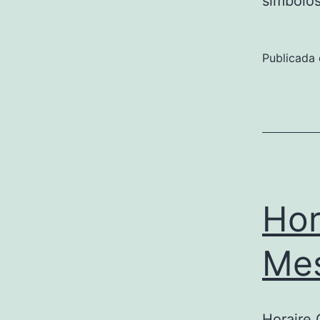
símbol
Publicada 
Hor
Mes
Horaire