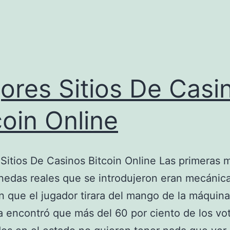
ores Sitios De Casi
coin Online
Sitios De Casinos Bitcoin Online Las primeras 
edas reales que se introdujeron eran mecánic
n que el jugador tirara del mango de la máquina,
 encontró que más del 60 por ciento de los vo