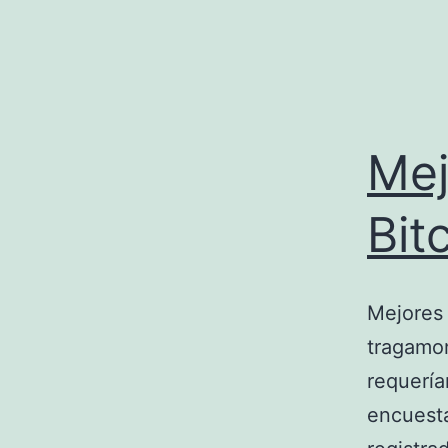
Mej
Bit
Mejores 
tragamon
requería
encuesta