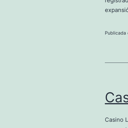
registra
expansi
Publicada 
Cas
Casino 