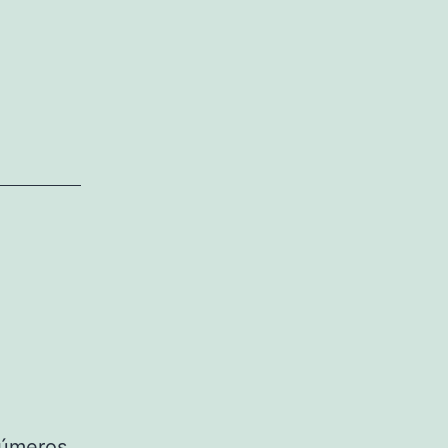
Números