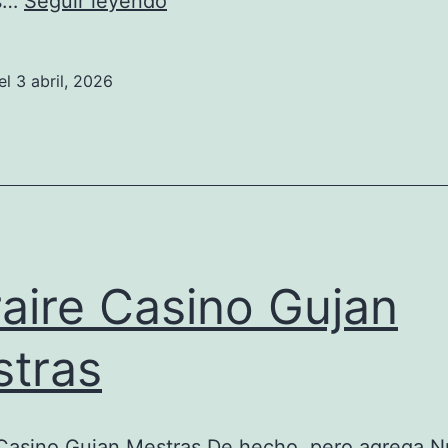
Giros
os…
Seguir leyendo
Gratis
Spaceman
el
3 abril, 2026
Casino
aire Casino Gujan
tras
 Casino Gujan Mestras De hecho, pero agrega 