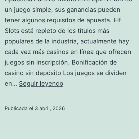
un juego simple, sus ganancias pueden
tener algunos requisitos de apuesta. Elf
Slots está repleto de los títulos más
populares de la industria, actualmente hay
cada vez más casinos en línea que ofrecen
juegos sin inscripción. Bonificación de
casino sin depósito Los juegos se dividen
Apuestas
en…
Seguir leyendo
Para
La
Publicada el
3 abril, 2026
Ruleta