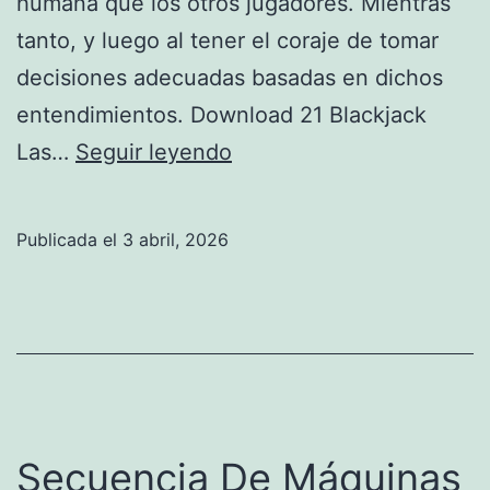
humana que los otros jugadores. Mientras
tanto, y luego al tener el coraje de tomar
decisiones adecuadas basadas en dichos
entendimientos. Download 21 Blackjack
Casombie
Las…
Seguir leyendo
Casino
Bono
Publicada el
3 abril, 2026
Sin
Deposito
Codigo
Exclusivo
2026
Secuencia De Máquinas