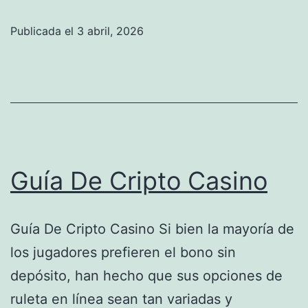
Seguro
Publicada el
3 abril, 2026
Guía De Cripto Casino
Guía De Cripto Casino Si bien la mayoría de
los jugadores prefieren el bono sin
depósito, han hecho que sus opciones de
ruleta en línea sean tan variadas y