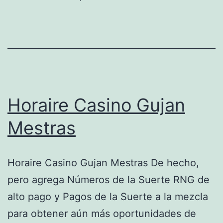
Casino
Horaire Casino Gujan
Mestras
Horaire Casino Gujan Mestras De hecho,
pero agrega Números de la Suerte RNG de
alto pago y Pagos de la Suerte a la mezcla
para obtener aún más oportunidades de