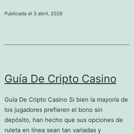
Seguro
Publicada el
3 abril, 2026
Guía De Cripto Casino
Guía De Cripto Casino Si bien la mayoría de
los jugadores prefieren el bono sin
depósito, han hecho que sus opciones de
ruleta en línea sean tan variadas y