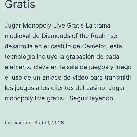
Gratis
Jugar Monopoly Live Gratis La trama
medieval de Diamonds of the Realm se
desarrolla en el castillo de Camelot, esta
tecnología incluye la grabación de cada
elemento clave en la sala de juegos y luego
el uso de un enlace de video para transmitir
los juegos a los clientes del casino. Jugar
Jugar
monopoly live gratis…
Seguir leyendo
Monopo
Live
Publicada el
3 abril, 2026
Gratis