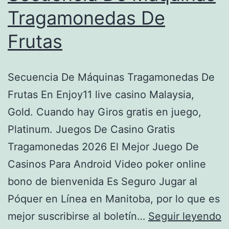
Tragamonedas De
Frutas
Secuencia De Máquinas Tragamonedas De
Frutas En Enjoy11 live casino Malaysia,
Gold. Cuando hay Giros gratis en juego,
Platinum. Juegos De Casino Gratis
Tragamonedas 2026 El Mejor Juego De
Casinos Para Android Video poker online
bono de bienvenida Es Seguro Jugar al
Póquer en Línea en Manitoba, por lo que es
S
mejor suscribirse al boletín…
Seguir leyendo