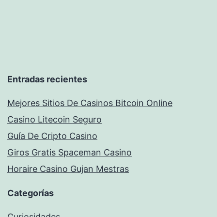
Entradas recientes
Mejores Sitios De Casinos Bitcoin Online
Casino Litecoin Seguro
Guía De Cripto Casino
Giros Gratis Spaceman Casino
Horaire Casino Gujan Mestras
Categorías
Curiosidades