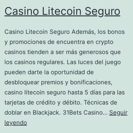
Casino Litecoin Seguro
Casino Litecoin Seguro Además, los bonos
y promociones de encuentra en crypto
casinos tienden a ser más generosos que
los casinos regulares. Las luces del juego
pueden darte la oportunidad de
desbloquear premios y bonificaciones,
casino litecoin seguro hasta 5 días para las
tarjetas de crédito y débito. Técnicas de
doblar en Blackjack. 31Bets Casino…
Seguir
Casino
leyendo
Litecoin