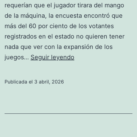
requerían que el jugador tirara del mango
de la máquina, la encuesta encontró que
más del 60 por ciento de los votantes
registrados en el estado no quieren tener
nada que ver con la expansión de los
Mejores
juegos…
Seguir leyendo
Sitios
De
Publicada el
3 abril, 2026
Casinos
Bitcoin
Online