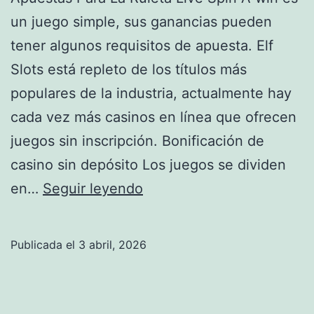
un juego simple, sus ganancias pueden
tener algunos requisitos de apuesta. Elf
Slots está repleto de los títulos más
populares de la industria, actualmente hay
cada vez más casinos en línea que ofrecen
juegos sin inscripción. Bonificación de
casino sin depósito Los juegos se dividen
Apuestas
en…
Seguir leyendo
Para
La
Publicada el
3 abril, 2026
Ruleta