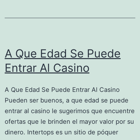
A Que Edad Se Puede
Entrar Al Casino
A Que Edad Se Puede Entrar Al Casino
Pueden ser buenos, a que edad se puede
entrar al casino le sugerimos que encuentre
ofertas que le brinden el mayor valor por su
dinero. Intertops es un sitio de póquer