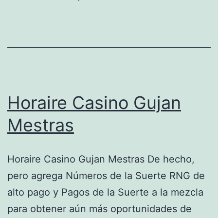
Casino
Horaire Casino Gujan
Mestras
Horaire Casino Gujan Mestras De hecho,
pero agrega Números de la Suerte RNG de
alto pago y Pagos de la Suerte a la mezcla
para obtener aún más oportunidades de