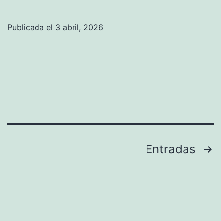
D
M
Publicada el
3 abril, 2026
T
D
F
Paginación
Entradas
de
entradas