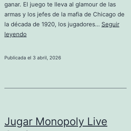
ganar. El juego te lleva al glamour de las
armas y los jefes de la mafia de Chicago de
la década de 1920, los jugadores…
Seguir
Horaire
leyendo
Casino
Gujan
Publicada el
3 abril, 2026
Mestras
Jugar Monopoly Live