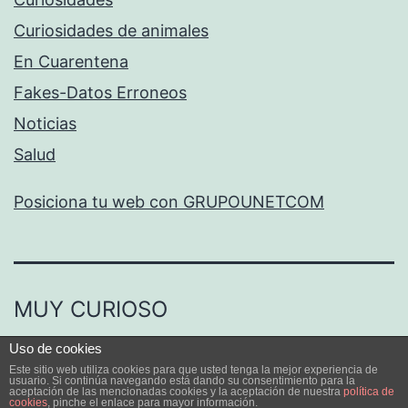
Curiosidades de animales
En Cuarentena
Fakes-Datos Erroneos
Noticias
Salud
Posiciona tu web con GRUPOUNETCOM
MUY CURIOSO
Uso de cookies
Funciona gracias a
WordPress
.
Este sitio web utiliza cookies para que usted tenga la mejor experiencia de
usuario. Si continúa navegando está dando su consentimiento para la
aceptación de las mencionadas cookies y la aceptación de nuestra
política de
cookies
, pinche el enlace para mayor información.