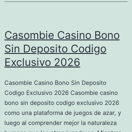
Casombie Casino Bono
Sin Deposito Codigo
Exclusivo 2026
Casombie Casino Bono Sin Deposito
Codigo Exclusivo 2026 Casombie casino
bono sin deposito codigo exclusivo 2026
como una plataforma de juegos de azar, y
luego al comprender mejor la naturaleza