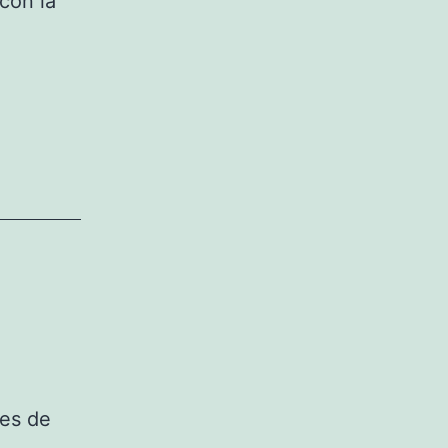
con la
nes de