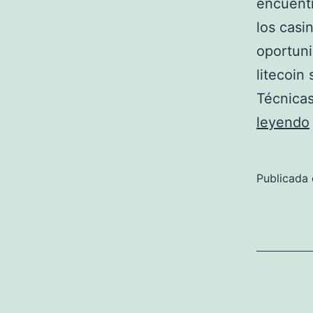
encuentr
los casi
oportuni
litecoin
Técnicas
leyendo
Publicada 