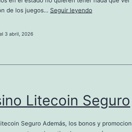
dos en el estado no quieren tener nada que ver 
Mejores
ón de los juegos…
Seguir leyendo
Sitios
De
el
3 abril, 2026
Casinos
Bitcoin
Online
ino Litecoin Seguro
Litecoin Seguro Además, los bonos y promocio