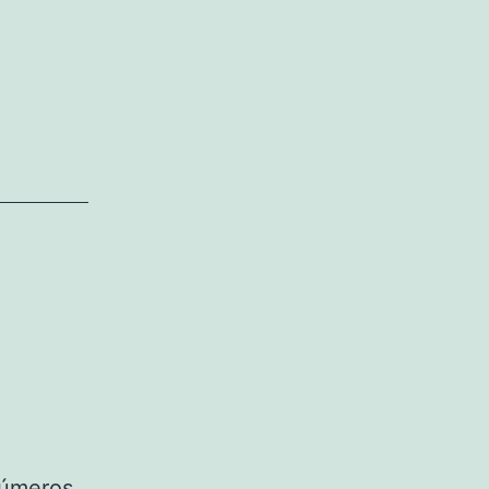
Números