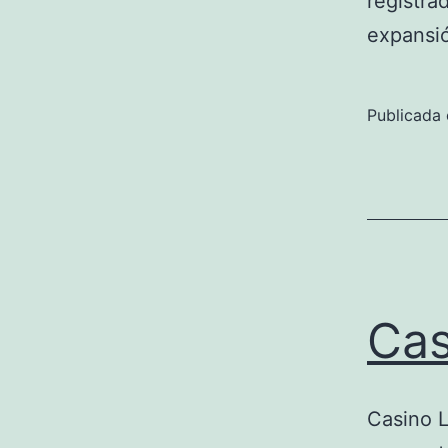
registra
expansi
Publicada 
Cas
Casino 