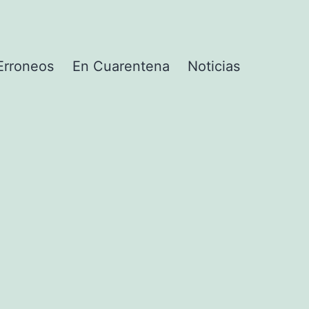
Erroneos
En Cuarentena
Noticias