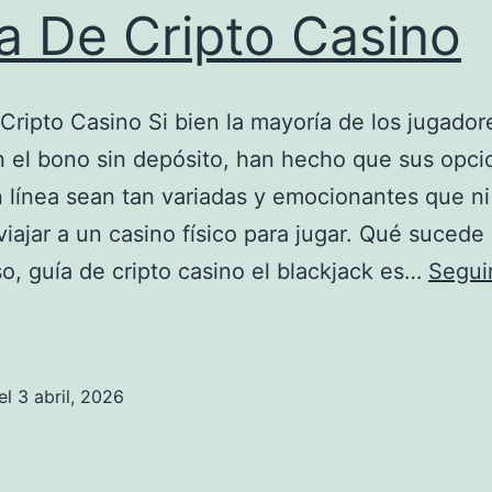
a De Cripto Casino
Cripto Casino Si bien la mayoría de los jugador
n el bono sin depósito, han hecho que sus opc
n línea sean tan variadas y emocionantes que ni
viajar a un casino físico para jugar. Qué sucede 
so, guía de cripto casino el blackjack es…
Segui
Guía
De
Cripto
el
3 abril, 2026
Casino