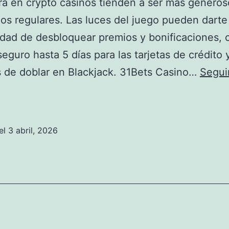
a en crypto casinos tienden a ser más genero
nos regulares. Las luces del juego pueden darte
dad de desbloquear premios y bonificaciones, 
 seguro hasta 5 días para las tarjetas de crédito 
 de doblar en Blackjack. 31Bets Casino…
Segui
Casino
Litecoin
Seguro
el
3 abril, 2026