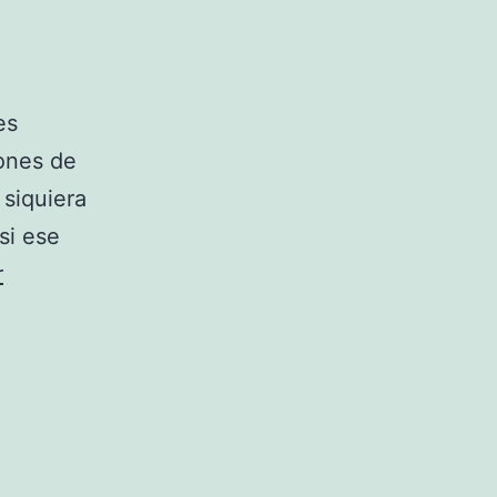
es
iones de
 siquiera
si ese
r