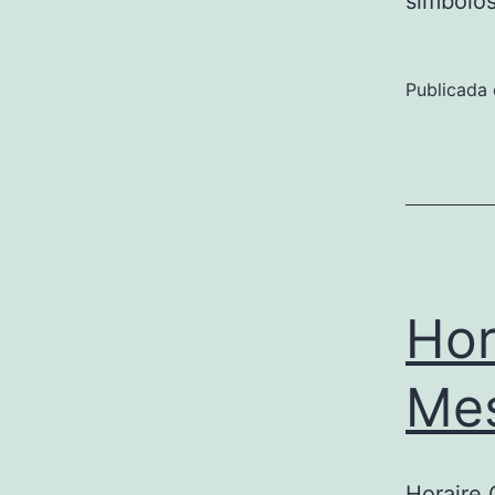
símbol
Publicada 
Hor
Mes
Horaire