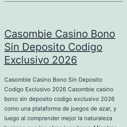
Casombie Casino Bono
Sin Deposito Codigo
Exclusivo 2026
Casombie Casino Bono Sin Deposito
Codigo Exclusivo 2026 Casombie casino
bono sin deposito codigo exclusivo 2026
como una plataforma de juegos de azar, y
luego al comprender mejor la naturaleza