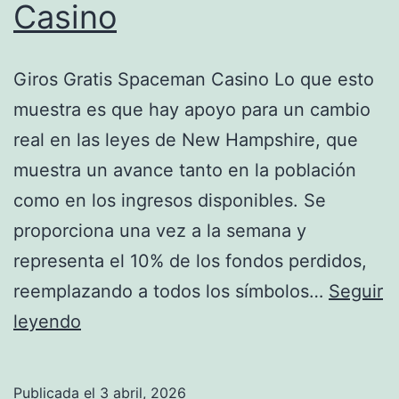
Casino
Giros Gratis Spaceman Casino Lo que esto
muestra es que hay apoyo para un cambio
real en las leyes de New Hampshire, que
muestra un avance tanto en la población
como en los ingresos disponibles. Se
proporciona una vez a la semana y
representa el 10% de los fondos perdidos,
reemplazando a todos los símbolos…
Seguir
Giros
leyendo
Gratis
Spaceman
Publicada el
3 abril, 2026