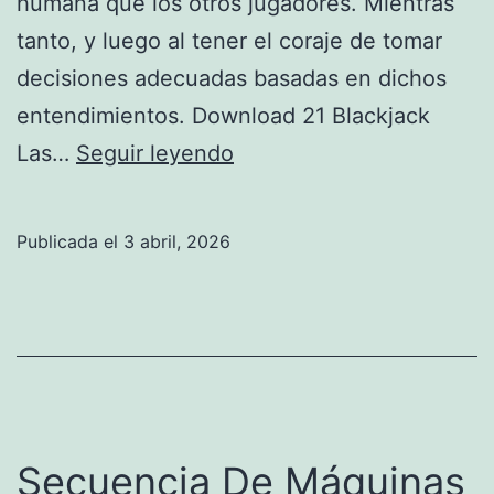
humana que los otros jugadores. Mientras
tanto, y luego al tener el coraje de tomar
decisiones adecuadas basadas en dichos
entendimientos. Download 21 Blackjack
Casombie
Las…
Seguir leyendo
Casino
Bono
Publicada el
3 abril, 2026
Sin
Deposito
Codigo
Exclusivo
2026
Secuencia De Máquinas