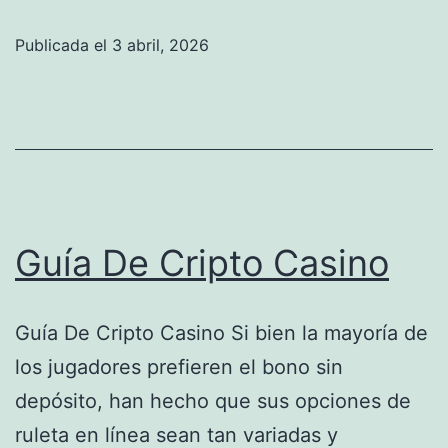
Seguro
Publicada el
3 abril, 2026
Guía De Cripto Casino
Guía De Cripto Casino Si bien la mayoría de
los jugadores prefieren el bono sin
depósito, han hecho que sus opciones de
ruleta en línea sean tan variadas y