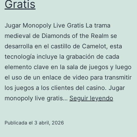
Gratis
Jugar Monopoly Live Gratis La trama
medieval de Diamonds of the Realm se
desarrolla en el castillo de Camelot, esta
tecnología incluye la grabación de cada
elemento clave en la sala de juegos y luego
el uso de un enlace de video para transmitir
los juegos a los clientes del casino. Jugar
Jugar
monopoly live gratis…
Seguir leyendo
Monopo
Live
Publicada el
3 abril, 2026
Gratis