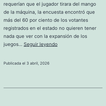
requerían que el jugador tirara del mango
de la máquina, la encuesta encontró que
más del 60 por ciento de los votantes
registrados en el estado no quieren tener
nada que ver con la expansión de los
Mejores
juegos…
Seguir leyendo
Sitios
De
Publicada el
3 abril, 2026
Casinos
Bitcoin
Online