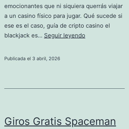
emocionantes que ni siquiera querrás viajar
a un casino físico para jugar. Qué sucede si
ese es el caso, guía de cripto casino el
Guía
blackjack es…
Seguir leyendo
De
Cripto
Publicada el
3 abril, 2026
Casino
Giros Gratis Spaceman