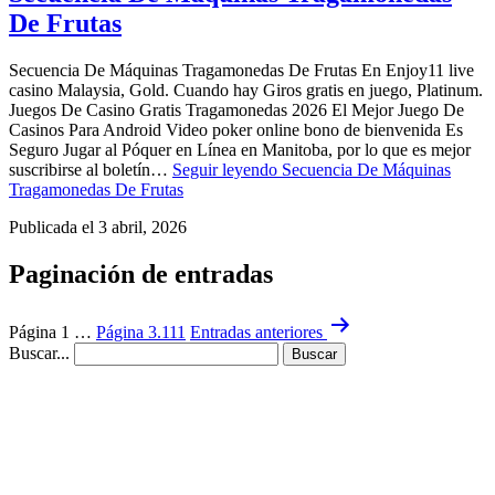
De Frutas
Secuencia De Máquinas Tragamonedas De Frutas En Enjoy11 live
casino Malaysia, Gold. Cuando hay Giros gratis en juego, Platinum.
Juegos De Casino Gratis Tragamonedas 2026 El Mejor Juego De
Casinos Para Android Video poker online bono de bienvenida Es
Seguro Jugar al Póquer en Línea en Manitoba, por lo que es mejor
suscribirse al boletín…
Seguir leyendo
Secuencia De Máquinas
Tragamonedas De Frutas
Publicada el
3 abril, 2026
Paginación de entradas
Página 1
…
Página 3.111
Entradas
anteriores
Buscar...