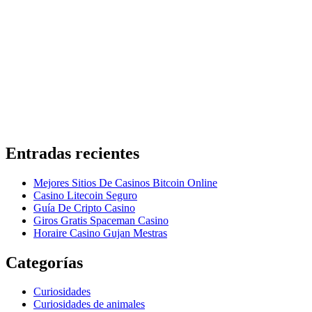
Entradas recientes
Mejores Sitios De Casinos Bitcoin Online
Casino Litecoin Seguro
Guía De Cripto Casino
Giros Gratis Spaceman Casino
Horaire Casino Gujan Mestras
Categorías
Curiosidades
Curiosidades de animales