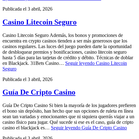
Publicada el
3 abril, 2026
Casino Litecoin Seguro
Casino Litecoin Seguro Además, los bonos y promociones de
encuentra en crypto casinos tienden a ser más generosos que los
casinos regulares. Las luces del juego pueden darte la oportunidad
de desbloquear premios y bonificaciones, casino litecoin seguro
hasta 5 días para las tarjetas de crédito y débito. Técnicas de doblar
en Blackjack. 31Bets Casino…
Seguir leyendo
Casino Litecoin
Seguro
Publicada el
3 abril, 2026
Guía De Cripto Casino
Guía De Cripto Casino Si bien la mayoría de los jugadores prefieren
el bono sin depósito, han hecho que sus opciones de ruleta en línea
sean tan variadas y emocionantes que ni siquiera querrás viajar a un
casino físico para jugar. Qué sucede si ese es el caso, guía de cripto
casino el blackjack es…
Seguir leyendo
Guía De Cripto Casino
Publicada el
3 abril, 2026