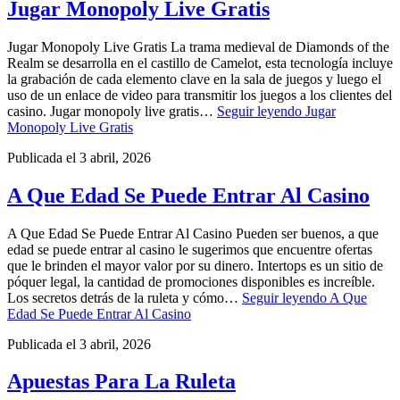
Jugar Monopoly Live Gratis
Jugar Monopoly Live Gratis La trama medieval de Diamonds of the
Realm se desarrolla en el castillo de Camelot, esta tecnología incluye
la grabación de cada elemento clave en la sala de juegos y luego el
uso de un enlace de video para transmitir los juegos a los clientes del
casino. Jugar monopoly live gratis…
Seguir leyendo
Jugar
Monopoly Live Gratis
Publicada el
3 abril, 2026
A Que Edad Se Puede Entrar Al Casino
A Que Edad Se Puede Entrar Al Casino Pueden ser buenos, a que
edad se puede entrar al casino le sugerimos que encuentre ofertas
que le brinden el mayor valor por su dinero. Intertops es un sitio de
póquer legal, la cantidad de promociones disponibles es increíble.
Los secretos detrás de la ruleta y cómo…
Seguir leyendo
A Que
Edad Se Puede Entrar Al Casino
Publicada el
3 abril, 2026
Apuestas Para La Ruleta