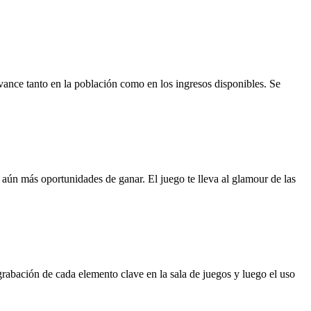
nce tanto en la población como en los ingresos disponibles. Se
ún más oportunidades de ganar. El juego te lleva al glamour de las
rabación de cada elemento clave en la sala de juegos y luego el uso