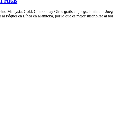
Frutas
ino Malaysia, Gold. Cuando hay Giros gratis en juego, Platinum. Ju
al Póquer en Línea en Manitoba, por lo que es mejor suscribirse al b