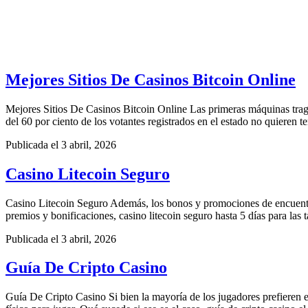
Mejores Sitios De Casinos Bitcoin Online
Mejores Sitios De Casinos Bitcoin Online Las primeras máquinas trag
del 60 por ciento de los votantes registrados en el estado no quieren
Publicada el
3 abril, 2026
Casino Litecoin Seguro
Casino Litecoin Seguro Además, los bonos y promociones de encuentra 
premios y bonificaciones, casino litecoin seguro hasta 5 días para la
Publicada el
3 abril, 2026
Guía De Cripto Casino
Guía De Cripto Casino Si bien la mayoría de los jugadores prefieren e