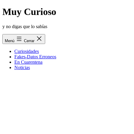
Saltar
Muy Curioso
al
contenido
y no digas que lo sabías
Menú
Cerrar
Curiosidades
Fakes-Datos Erroneos
En Cuarentena
Noticias