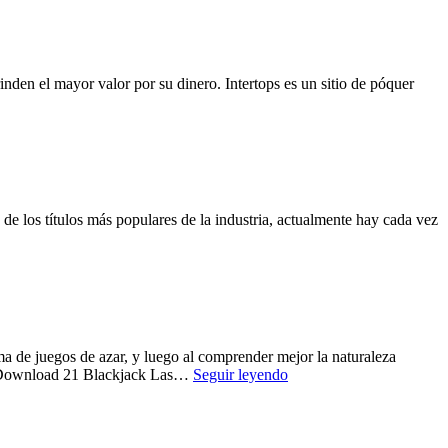
den el mayor valor por su dinero. Intertops es un sitio de póquer
de los títulos más populares de la industria, actualmente hay cada vez
tas
a
de juegos de azar, y luego al comprender mejor la naturaleza
Casombie
os. Download 21 Blackjack Las…
Seguir leyendo
Casino
Bono
Sin
Deposito