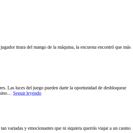
jugador tirara del mango de la máquina, la encuesta encontró que más
res
s
nos
in
ne
es. Las luces del juego pueden darte la oportunidad de desbloquear
Casino
Casino…
Seguir leyendo
Litecoin
Seguro
tan variadas y emocionantes que ni siquiera querrás viajar a un casino