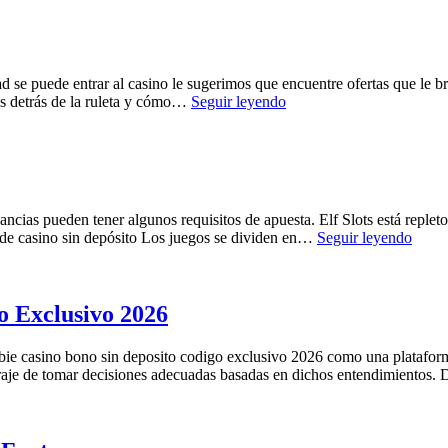
Gratis
e puede entrar al casino le sugerimos que encuentre ofertas que le brin
A
tos detrás de la ruleta y cómo…
Seguir leyendo
Que
Edad
Se
Puede
Entrar
Al
ias pueden tener algunos requisitos de apuesta. Elf Slots está repleto 
Casino
Apues
n de casino sin depósito Los juegos se dividen en…
Seguir leyendo
Para
La
Rulet
o Exclusivo 2026
casino bono sin deposito codigo exclusivo 2026 como una plataforma 
 coraje de tomar decisiones adecuadas basadas en dichos entendimient