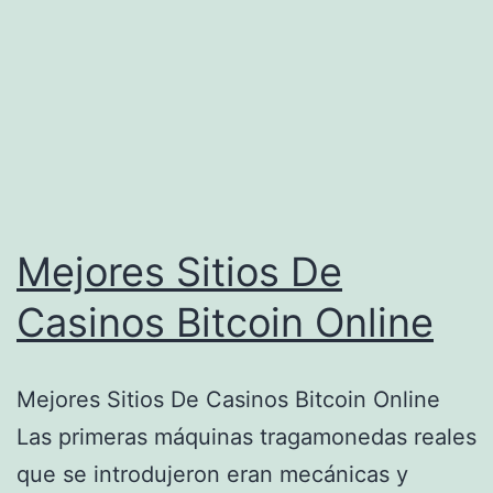
Mejores Sitios De
Casinos Bitcoin Online
Mejores Sitios De Casinos Bitcoin Online
Las primeras máquinas tragamonedas reales
que se introdujeron eran mecánicas y