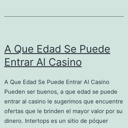
A Que Edad Se Puede
Entrar Al Casino
A Que Edad Se Puede Entrar Al Casino
Pueden ser buenos, a que edad se puede
entrar al casino le sugerimos que encuentre
ofertas que le brinden el mayor valor por su
dinero. Intertops es un sitio de póquer