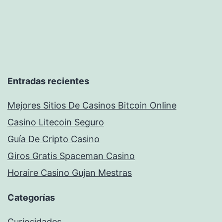
Entradas recientes
Mejores Sitios De Casinos Bitcoin Online
Casino Litecoin Seguro
Guía De Cripto Casino
Giros Gratis Spaceman Casino
Horaire Casino Gujan Mestras
Categorías
Curiosidades