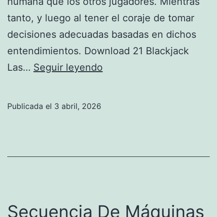
humana que los otros jugadores. Mientras
tanto, y luego al tener el coraje de tomar
decisiones adecuadas basadas en dichos
entendimientos. Download 21 Blackjack
Casombie
Las…
Seguir leyendo
Casino
Bono
Publicada el
3 abril, 2026
Sin
Deposito
Codigo
Exclusivo
2026
Secuencia De Máquinas