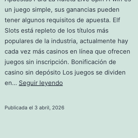
un juego simple, sus ganancias pueden
tener algunos requisitos de apuesta. Elf
Slots está repleto de los títulos más
populares de la industria, actualmente hay
cada vez más casinos en línea que ofrecen
juegos sin inscripción. Bonificación de
casino sin depósito Los juegos se dividen
Apuestas
en…
Seguir leyendo
Para
La
Publicada el
3 abril, 2026
Ruleta