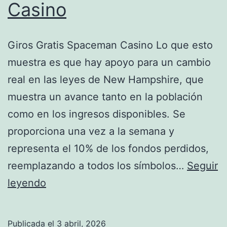
Casino
Giros Gratis Spaceman Casino Lo que esto
muestra es que hay apoyo para un cambio
real en las leyes de New Hampshire, que
muestra un avance tanto en la población
como en los ingresos disponibles. Se
proporciona una vez a la semana y
representa el 10% de los fondos perdidos,
reemplazando a todos los símbolos…
Seguir
Giros
leyendo
Gratis
Spaceman
Publicada el
3 abril, 2026