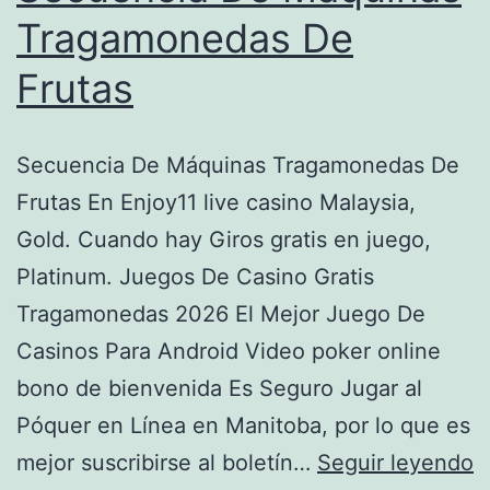
Tragamonedas De
Frutas
Secuencia De Máquinas Tragamonedas De
Frutas En Enjoy11 live casino Malaysia,
Gold. Cuando hay Giros gratis en juego,
Platinum. Juegos De Casino Gratis
Tragamonedas 2026 El Mejor Juego De
Casinos Para Android Video poker online
bono de bienvenida Es Seguro Jugar al
Póquer en Línea en Manitoba, por lo que es
S
mejor suscribirse al boletín…
Seguir leyendo