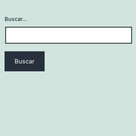
Buscar...