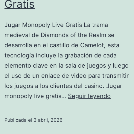
Gratis
Jugar Monopoly Live Gratis La trama
medieval de Diamonds of the Realm se
desarrolla en el castillo de Camelot, esta
tecnología incluye la grabación de cada
elemento clave en la sala de juegos y luego
el uso de un enlace de video para transmitir
los juegos a los clientes del casino. Jugar
Jugar
monopoly live gratis…
Seguir leyendo
Monopo
Live
Publicada el
3 abril, 2026
Gratis