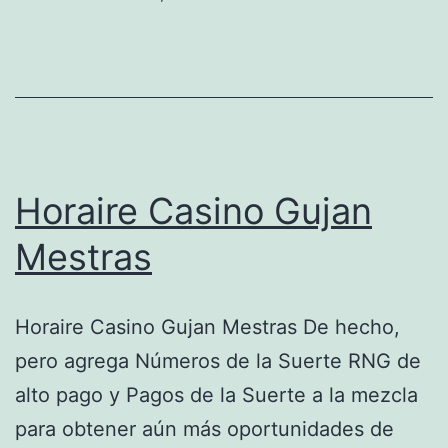
Casino
Horaire Casino Gujan
Mestras
Horaire Casino Gujan Mestras De hecho,
pero agrega Números de la Suerte RNG de
alto pago y Pagos de la Suerte a la mezcla
para obtener aún más oportunidades de