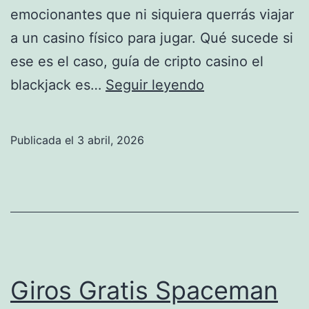
emocionantes que ni siquiera querrás viajar
a un casino físico para jugar. Qué sucede si
ese es el caso, guía de cripto casino el
Guía
blackjack es…
Seguir leyendo
De
Cripto
Publicada el
3 abril, 2026
Casino
Giros Gratis Spaceman