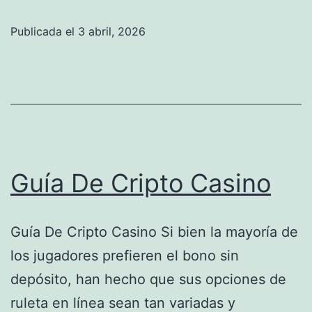
Seguro
Publicada el
3 abril, 2026
Guía De Cripto Casino
Guía De Cripto Casino Si bien la mayoría de
los jugadores prefieren el bono sin
depósito, han hecho que sus opciones de
ruleta en línea sean tan variadas y