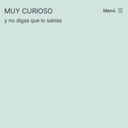
Saltar
MUY CURIOSO
Menú
al
y no digas que lo sabías
contenido