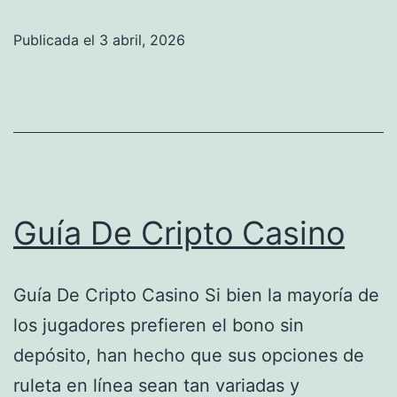
Seguro
Publicada el
3 abril, 2026
Guía De Cripto Casino
Guía De Cripto Casino Si bien la mayoría de
los jugadores prefieren el bono sin
depósito, han hecho que sus opciones de
ruleta en línea sean tan variadas y