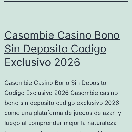
Casombie Casino Bono
Sin Deposito Codigo
Exclusivo 2026
Casombie Casino Bono Sin Deposito
Codigo Exclusivo 2026 Casombie casino
bono sin deposito codigo exclusivo 2026
como una plataforma de juegos de azar, y
luego al comprender mejor la naturaleza