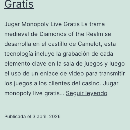
Gratis
Jugar Monopoly Live Gratis La trama
medieval de Diamonds of the Realm se
desarrolla en el castillo de Camelot, esta
tecnología incluye la grabación de cada
elemento clave en la sala de juegos y luego
el uso de un enlace de video para transmitir
los juegos a los clientes del casino. Jugar
Jugar
monopoly live gratis…
Seguir leyendo
Monopo
Live
Publicada el
3 abril, 2026
Gratis