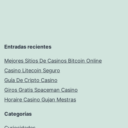
Entradas recientes
Mejores Sitios De Casinos Bitcoin Online
Casino Litecoin Seguro
Guía De Cripto Casino
Giros Gratis Spaceman Casino
Horaire Casino Gujan Mestras
Categorías
Curiosidades