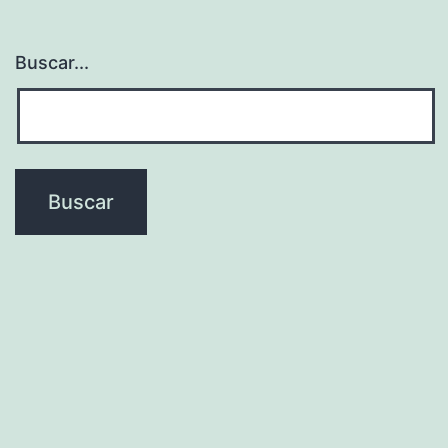
Buscar...