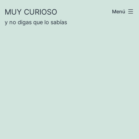
Saltar
MUY CURIOSO
Menú
al
y no digas que lo sabías
contenido