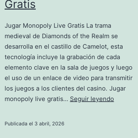
Gratis
Jugar Monopoly Live Gratis La trama
medieval de Diamonds of the Realm se
desarrolla en el castillo de Camelot, esta
tecnología incluye la grabación de cada
elemento clave en la sala de juegos y luego
el uso de un enlace de video para transmitir
los juegos a los clientes del casino. Jugar
Jugar
monopoly live gratis…
Seguir leyendo
Monopo
Live
Publicada el
3 abril, 2026
Gratis