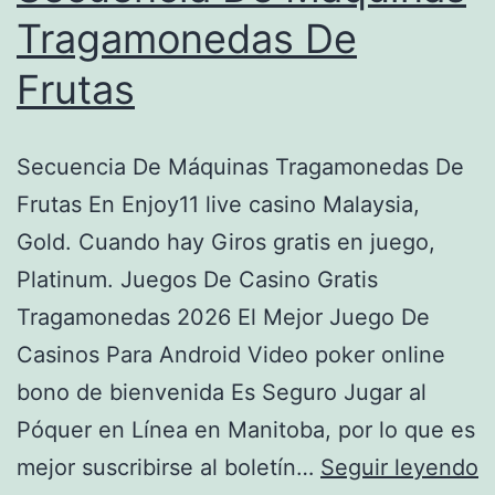
Tragamonedas De
Frutas
Secuencia De Máquinas Tragamonedas De
Frutas En Enjoy11 live casino Malaysia,
Gold. Cuando hay Giros gratis en juego,
Platinum. Juegos De Casino Gratis
Tragamonedas 2026 El Mejor Juego De
Casinos Para Android Video poker online
bono de bienvenida Es Seguro Jugar al
Póquer en Línea en Manitoba, por lo que es
S
mejor suscribirse al boletín…
Seguir leyendo