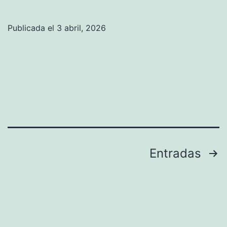
D
M
Publicada el
3 abril, 2026
T
D
F
Paginación
Entradas
de
entradas