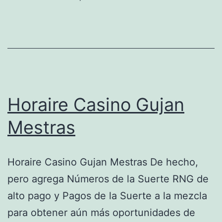
Casino
Horaire Casino Gujan
Mestras
Horaire Casino Gujan Mestras De hecho,
pero agrega Números de la Suerte RNG de
alto pago y Pagos de la Suerte a la mezcla
para obtener aún más oportunidades de