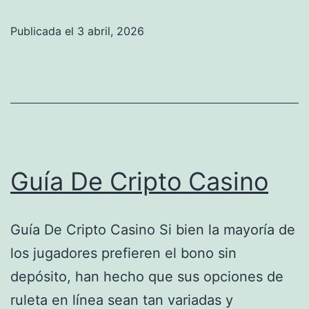
Seguro
Publicada el
3 abril, 2026
Guía De Cripto Casino
Guía De Cripto Casino Si bien la mayoría de
los jugadores prefieren el bono sin
depósito, han hecho que sus opciones de
ruleta en línea sean tan variadas y