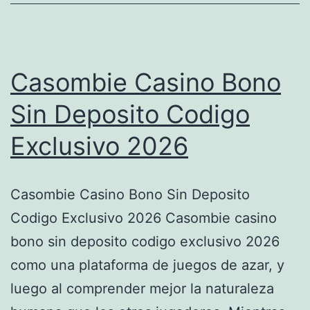
Casombie Casino Bono
Sin Deposito Codigo
Exclusivo 2026
Casombie Casino Bono Sin Deposito
Codigo Exclusivo 2026 Casombie casino
bono sin deposito codigo exclusivo 2026
como una plataforma de juegos de azar, y
luego al comprender mejor la naturaleza