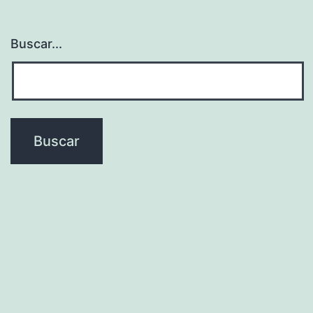
Buscar...