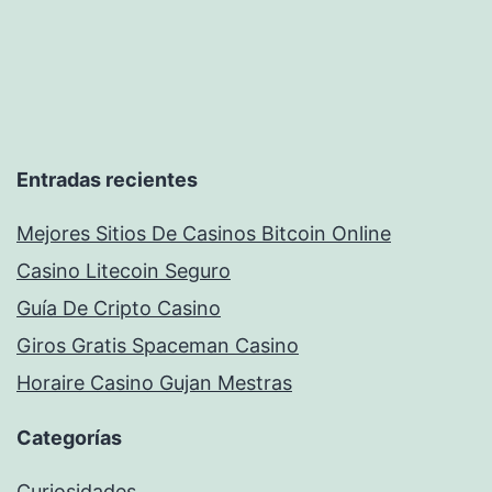
Entradas recientes
Mejores Sitios De Casinos Bitcoin Online
Casino Litecoin Seguro
Guía De Cripto Casino
Giros Gratis Spaceman Casino
Horaire Casino Gujan Mestras
Categorías
Curiosidades