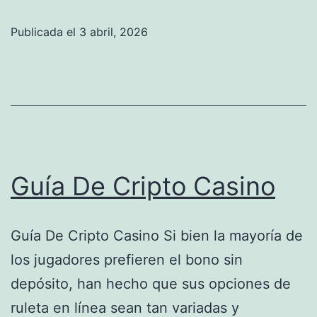
Seguro
Publicada el
3 abril, 2026
Guía De Cripto Casino
Guía De Cripto Casino Si bien la mayoría de
los jugadores prefieren el bono sin
depósito, han hecho que sus opciones de
ruleta en línea sean tan variadas y