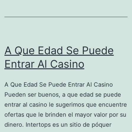
A Que Edad Se Puede
Entrar Al Casino
A Que Edad Se Puede Entrar Al Casino
Pueden ser buenos, a que edad se puede
entrar al casino le sugerimos que encuentre
ofertas que le brinden el mayor valor por su
dinero. Intertops es un sitio de póquer