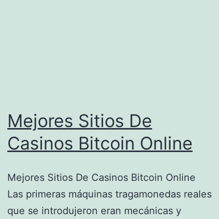
Mejores Sitios De
Casinos Bitcoin Online
Mejores Sitios De Casinos Bitcoin Online
Las primeras máquinas tragamonedas reales
que se introdujeron eran mecánicas y