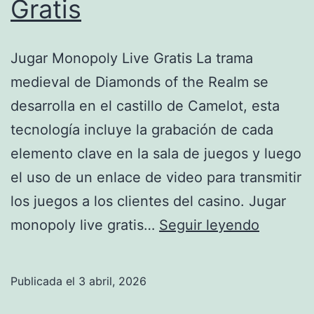
Gratis
Jugar Monopoly Live Gratis La trama
medieval de Diamonds of the Realm se
desarrolla en el castillo de Camelot, esta
tecnología incluye la grabación de cada
elemento clave en la sala de juegos y luego
el uso de un enlace de video para transmitir
los juegos a los clientes del casino. Jugar
Jugar
monopoly live gratis…
Seguir leyendo
Monopo
Live
Publicada el
3 abril, 2026
Gratis