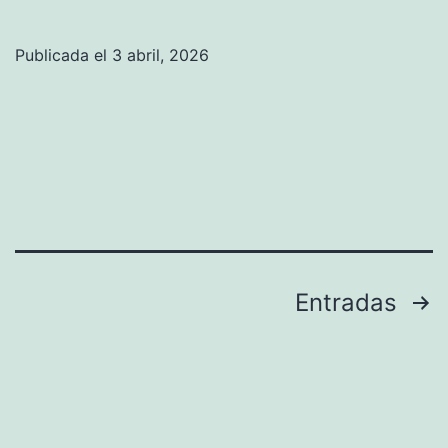
D
M
Publicada el
3 abril, 2026
T
D
F
Paginación
Entradas
de
entradas