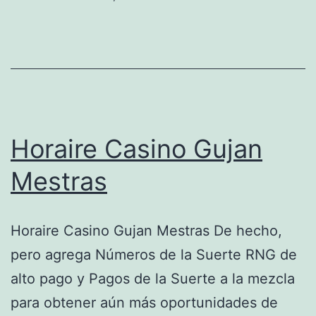
Casino
Horaire Casino Gujan
Mestras
Horaire Casino Gujan Mestras De hecho,
pero agrega Números de la Suerte RNG de
alto pago y Pagos de la Suerte a la mezcla
para obtener aún más oportunidades de