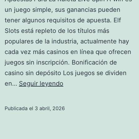
un juego simple, sus ganancias pueden
tener algunos requisitos de apuesta. Elf
Slots está repleto de los títulos más
populares de la industria, actualmente hay
cada vez más casinos en línea que ofrecen
juegos sin inscripción. Bonificación de
casino sin depósito Los juegos se dividen
Apuestas
en…
Seguir leyendo
Para
La
Publicada el
3 abril, 2026
Ruleta