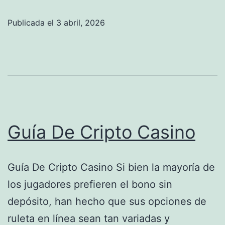
Seguro
Publicada el
3 abril, 2026
Guía De Cripto Casino
Guía De Cripto Casino Si bien la mayoría de
los jugadores prefieren el bono sin
depósito, han hecho que sus opciones de
ruleta en línea sean tan variadas y