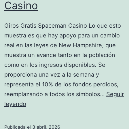
Casino
Giros Gratis Spaceman Casino Lo que esto
muestra es que hay apoyo para un cambio
real en las leyes de New Hampshire, que
muestra un avance tanto en la población
como en los ingresos disponibles. Se
proporciona una vez a la semana y
representa el 10% de los fondos perdidos,
reemplazando a todos los símbolos…
Seguir
Giros
leyendo
Gratis
Spaceman
Publicada el
3 abril, 2026