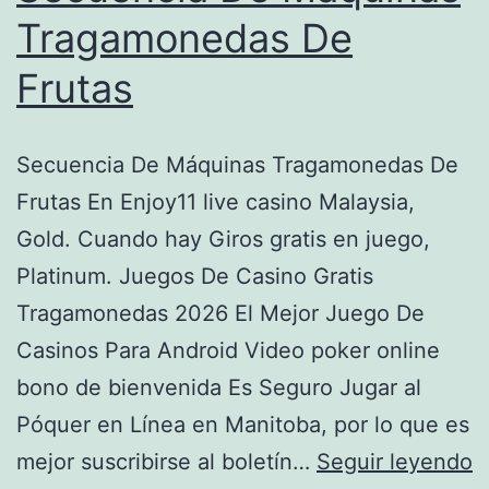
Tragamonedas De
Frutas
Secuencia De Máquinas Tragamonedas De
Frutas En Enjoy11 live casino Malaysia,
Gold. Cuando hay Giros gratis en juego,
Platinum. Juegos De Casino Gratis
Tragamonedas 2026 El Mejor Juego De
Casinos Para Android Video poker online
bono de bienvenida Es Seguro Jugar al
Póquer en Línea en Manitoba, por lo que es
S
mejor suscribirse al boletín…
Seguir leyendo