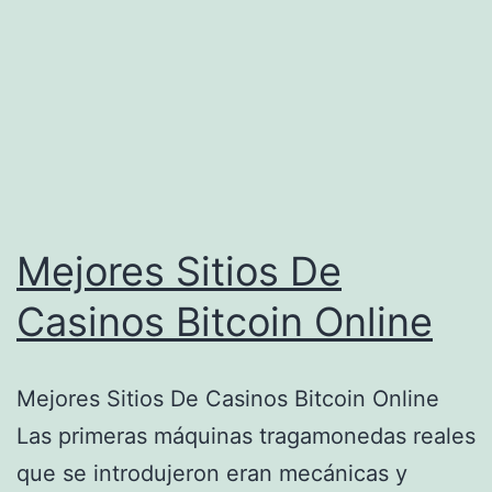
Mejores Sitios De
Casinos Bitcoin Online
Mejores Sitios De Casinos Bitcoin Online
Las primeras máquinas tragamonedas reales
que se introdujeron eran mecánicas y