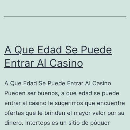
A Que Edad Se Puede
Entrar Al Casino
A Que Edad Se Puede Entrar Al Casino
Pueden ser buenos, a que edad se puede
entrar al casino le sugerimos que encuentre
ofertas que le brinden el mayor valor por su
dinero. Intertops es un sitio de póquer