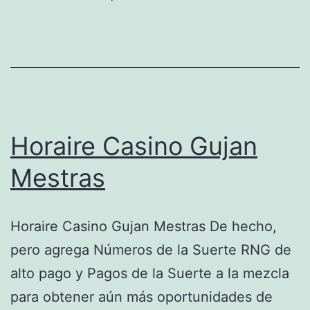
Casino
Horaire Casino Gujan
Mestras
Horaire Casino Gujan Mestras De hecho,
pero agrega Números de la Suerte RNG de
alto pago y Pagos de la Suerte a la mezcla
para obtener aún más oportunidades de