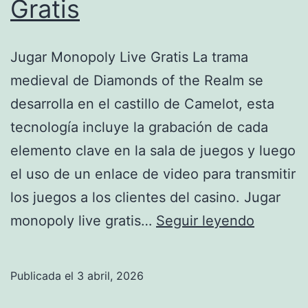
Gratis
Jugar Monopoly Live Gratis La trama
medieval de Diamonds of the Realm se
desarrolla en el castillo de Camelot, esta
tecnología incluye la grabación de cada
elemento clave en la sala de juegos y luego
el uso de un enlace de video para transmitir
los juegos a los clientes del casino. Jugar
Jugar
monopoly live gratis…
Seguir leyendo
Monopo
Live
Publicada el
3 abril, 2026
Gratis