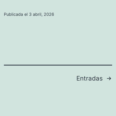
D
M
Publicada el
3 abril, 2026
T
D
F
Paginación
Entradas
de
entradas