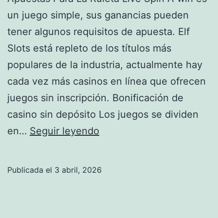
un juego simple, sus ganancias pueden
tener algunos requisitos de apuesta. Elf
Slots está repleto de los títulos más
populares de la industria, actualmente hay
cada vez más casinos en línea que ofrecen
juegos sin inscripción. Bonificación de
casino sin depósito Los juegos se dividen
Apuestas
en…
Seguir leyendo
Para
La
Publicada el
3 abril, 2026
Ruleta