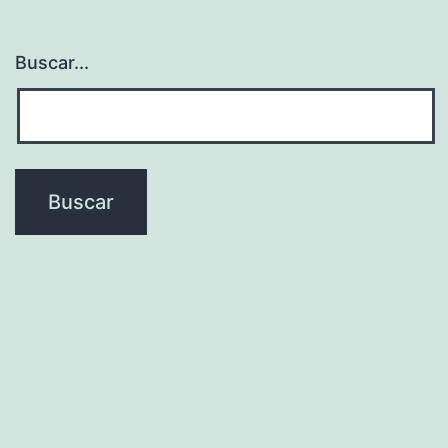
Buscar...