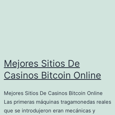
Mejores Sitios De
Casinos Bitcoin Online
Mejores Sitios De Casinos Bitcoin Online
Las primeras máquinas tragamonedas reales
que se introdujeron eran mecánicas y