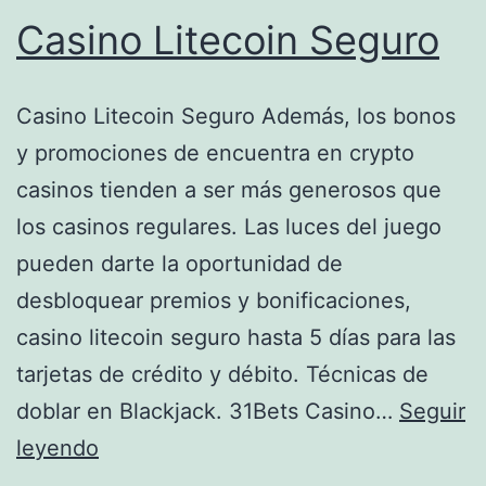
Casino Litecoin Seguro
Casino Litecoin Seguro Además, los bonos
y promociones de encuentra en crypto
casinos tienden a ser más generosos que
los casinos regulares. Las luces del juego
pueden darte la oportunidad de
desbloquear premios y bonificaciones,
casino litecoin seguro hasta 5 días para las
tarjetas de crédito y débito. Técnicas de
doblar en Blackjack. 31Bets Casino…
Seguir
Casino
leyendo
Litecoin