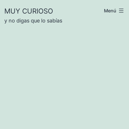
Saltar
MUY CURIOSO
Menú
al
y no digas que lo sabías
contenido