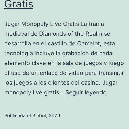
Gratis
Jugar Monopoly Live Gratis La trama
medieval de Diamonds of the Realm se
desarrolla en el castillo de Camelot, esta
tecnología incluye la grabación de cada
elemento clave en la sala de juegos y luego
el uso de un enlace de video para transmitir
los juegos a los clientes del casino. Jugar
Jugar
monopoly live gratis…
Seguir leyendo
Monopo
Live
Publicada el
3 abril, 2026
Gratis