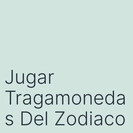
Jugar
Tragamoneda
s Del Zodiaco