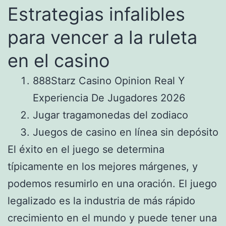
Estrategias infalibles
para vencer a la ruleta
en el casino
888Starz Casino Opinion Real Y
Experiencia De Jugadores 2026
Jugar tragamonedas del zodiaco
Juegos de casino en línea sin depósito
El éxito en el juego se determina
típicamente en los mejores márgenes, y
podemos resumirlo en una oración. El juego
legalizado es la industria de más rápido
crecimiento en el mundo y puede tener una