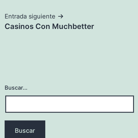
de
entradas
Entrada siguiente
Casinos Con Muchbetter
Buscar...