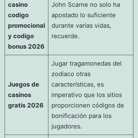
casino
John Scarne no solo ha
codigo
apostado lo suficiente
promocional
durante varias vidas,
y codigo
recuerde.
bonus 2026
Jugar tragamonedas del
zodiaco otras
Juegos de
características, es
casinos
imperativo que los sitios
gratis 2026
proporcionen códigos de
bonificación para los
jugadores.