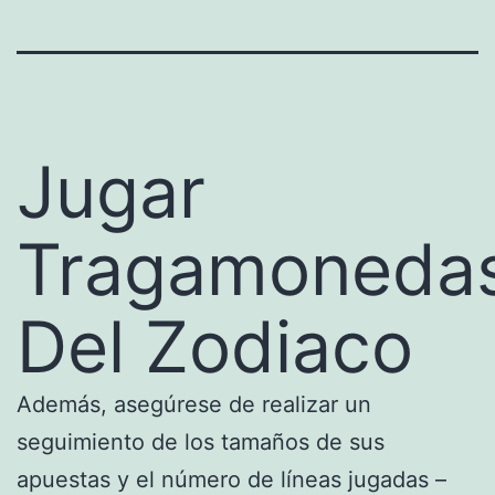
Jugar
Tragamoneda
Del Zodiaco
Además, asegúrese de realizar un
seguimiento de los tamaños de sus
apuestas y el número de líneas jugadas –