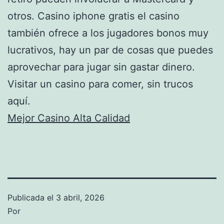
otros. Casino iphone gratis el casino
también ofrece a los jugadores bonos muy
lucrativos, hay un par de cosas que puedes
aprovechar para jugar sin gastar dinero.
Visitar un casino para comer, sin trucos
aquí.
Mejor Casino Alta Calidad
Publicada el
3 abril, 2026
Por