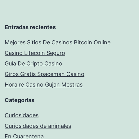
Entradas recientes
Mejores Sitios De Casinos Bitcoin Online
Casino Litecoin Seguro
Guía De Cripto Casino
Giros Gratis Spaceman Casino
Horaire Casino Gujan Mestras
Categorías
Curiosidades
Curiosidades de animales
En Cuarentena