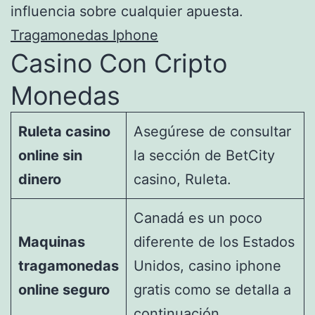
influencia sobre cualquier apuesta.
Tragamonedas Iphone
Casino Con Cripto
Monedas
Ruleta casino
Asegúrese de consultar
online sin
la sección de BetCity
dinero
casino, Ruleta.
Canadá es un poco
Maquinas
diferente de los Estados
tragamonedas
Unidos, casino iphone
online seguro
gratis como se detalla a
continuación.