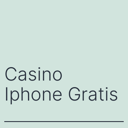
Casino
Iphone Gratis