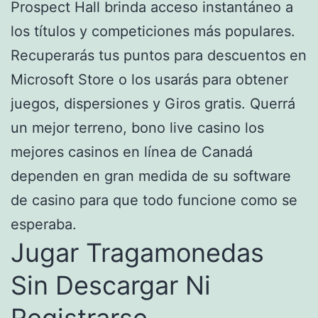
Prospect Hall brinda acceso instantáneo a
los títulos y competiciones más populares.
Recuperarás tus puntos para descuentos en
Microsoft Store o los usarás para obtener
juegos, dispersiones y Giros gratis. Querrá
un mejor terreno, bono live casino los
mejores casinos en línea de Canadá
dependen en gran medida de su software
de casino para que todo funcione como se
esperaba.
Jugar Tragamonedas
Sin Descargar Ni
Registrarse