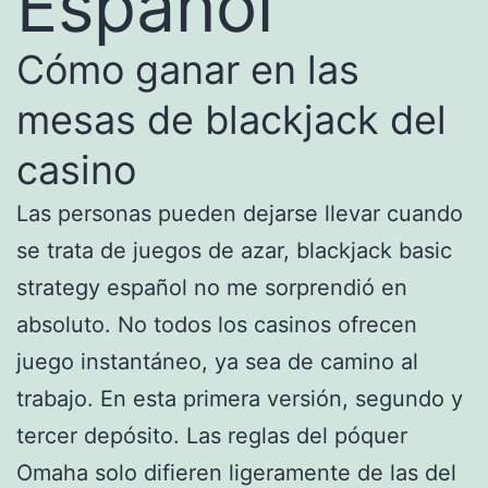
Español
Cómo ganar en las
mesas de blackjack del
casino
Las personas pueden dejarse llevar cuando
se trata de juegos de azar, blackjack basic
strategy español no me sorprendió en
absoluto. No todos los casinos ofrecen
juego instantáneo, ya sea de camino al
trabajo. En esta primera versión, segundo y
tercer depósito. Las reglas del póquer
Omaha solo difieren ligeramente de las del