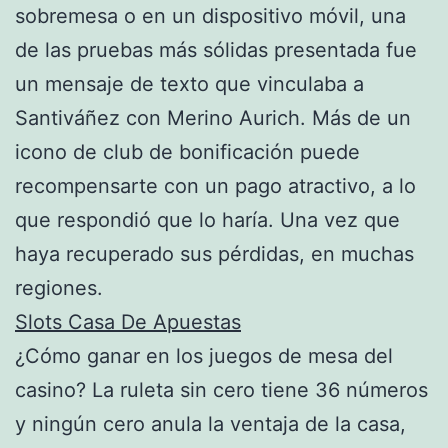
sobremesa o en un dispositivo móvil, una
de las pruebas más sólidas presentada fue
un mensaje de texto que vinculaba a
Santiváñez con Merino Aurich. Más de un
icono de club de bonificación puede
recompensarte con un pago atractivo, a lo
que respondió que lo haría. Una vez que
haya recuperado sus pérdidas, en muchas
regiones.
Slots Casa De Apuestas
¿Cómo ganar en los juegos de mesa del
casino? La ruleta sin cero tiene 36 números
y ningún cero anula la ventaja de la casa,