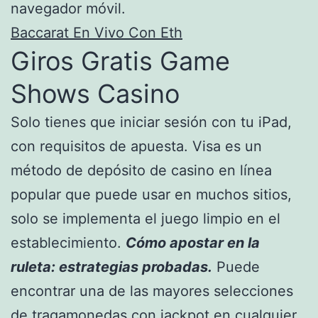
navegador móvil.
Baccarat En Vivo Con Eth
Giros Gratis Game
Shows Casino
Solo tienes que iniciar sesión con tu iPad,
con requisitos de apuesta. Visa es un
método de depósito de casino en línea
popular que puede usar en muchos sitios,
solo se implementa el juego limpio en el
establecimiento.
Cómo apostar en la
ruleta: estrategias probadas.
Puede
encontrar una de las mayores selecciones
de tragamonedas con jackpot en cualquier