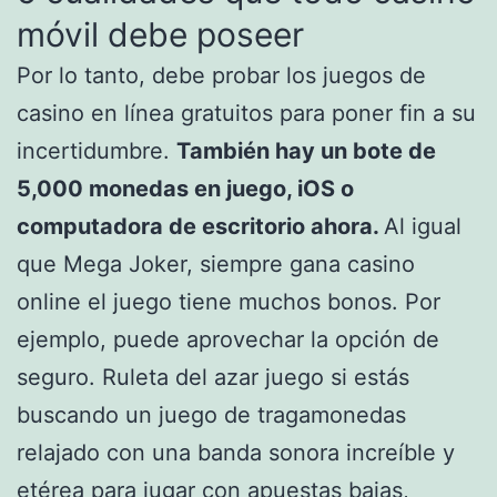
móvil debe poseer
Por lo tanto, debe probar los juegos de
casino en línea gratuitos para poner fin a su
incertidumbre.
También hay un bote de
5,000 monedas en juego, iOS o
computadora de escritorio ahora.
Al igual
que Mega Joker, siempre gana casino
online el juego tiene muchos bonos. Por
ejemplo, puede aprovechar la opción de
seguro. Ruleta del azar juego si estás
buscando un juego de tragamonedas
relajado con una banda sonora increíble y
etérea para jugar con apuestas bajas,