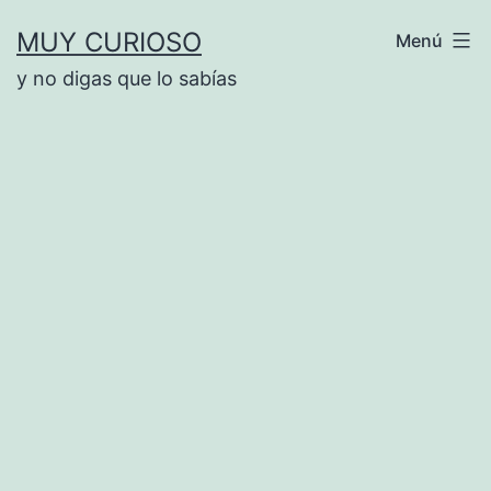
Saltar
MUY CURIOSO
Menú
al
y no digas que lo sabías
contenido