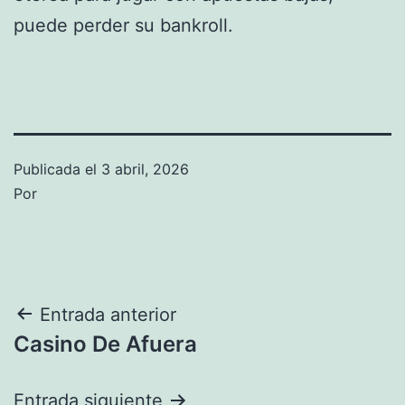
puede perder su bankroll.
Publicada el
3 abril, 2026
Por
Navegación
Entrada anterior
Casino De Afuera
de
entradas
Entrada siguiente