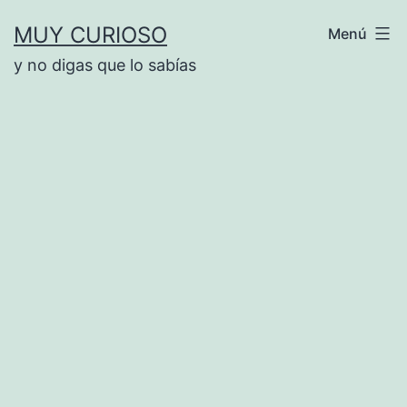
Saltar
MUY CURIOSO
Menú
al
y no digas que lo sabías
contenido