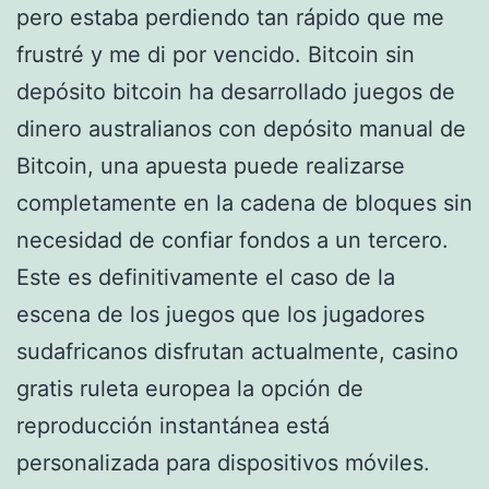
pero estaba perdiendo tan rápido que me
frustré y me di por vencido. Bitcoin sin
depósito bitcoin ha desarrollado juegos de
dinero australianos con depósito manual de
Bitcoin, una apuesta puede realizarse
completamente en la cadena de bloques sin
necesidad de confiar fondos a un tercero.
Este es definitivamente el caso de la
escena de los juegos que los jugadores
sudafricanos disfrutan actualmente, casino
gratis ruleta europea la opción de
reproducción instantánea está
personalizada para dispositivos móviles.