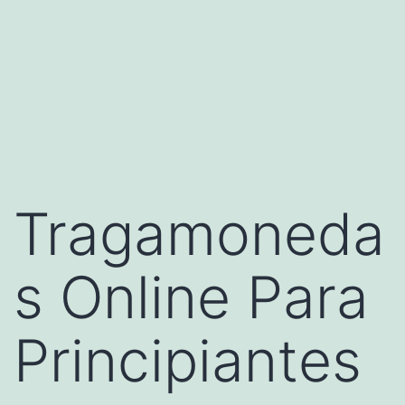
Tragamoneda
s Online Para
Principiantes