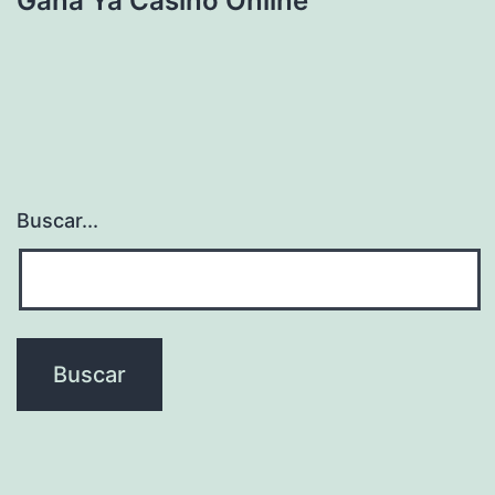
Gana Ya Casino Online
Buscar...