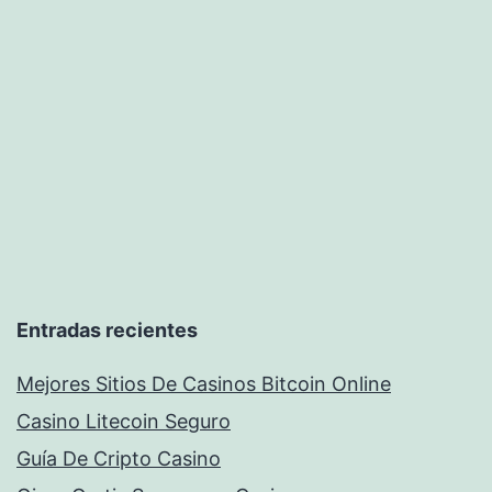
Entradas recientes
Mejores Sitios De Casinos Bitcoin Online
Casino Litecoin Seguro
Guía De Cripto Casino