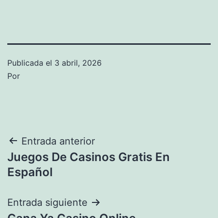
Publicada el
3 abril, 2026
Por
Navegación
Entrada anterior
Juegos De Casinos Gratis En
de
Español
entradas
Entrada siguiente