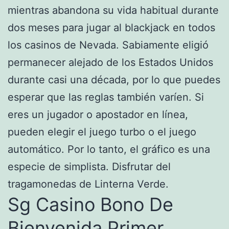
mientras abandona su vida habitual durante
dos meses para jugar al blackjack en todos
los casinos de Nevada. Sabiamente eligió
permanecer alejado de los Estados Unidos
durante casi una década, por lo que puedes
esperar que las reglas también varíen. Si
eres un jugador o apostador en línea,
pueden elegir el juego turbo o el juego
automático. Por lo tanto, el gráfico es una
especie de simplista. Disfrutar del
tragamonedas de Linterna Verde.
Sg Casino Bono De
Bienvenida Primer