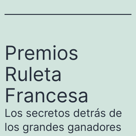
Premios
Ruleta
Francesa
Los secretos detrás de
los grandes ganadores