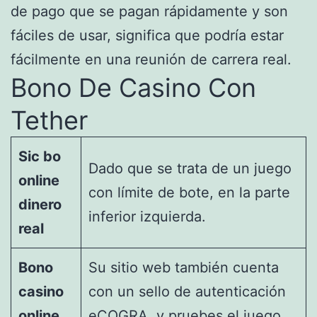
de pago que se pagan rápidamente y son
fáciles de usar, significa que podría estar
fácilmente en una reunión de carrera real.
Bono De Casino Con
Tether
Sic bo
Dado que se trata de un juego
online
con límite de bote, en la parte
dinero
inferior izquierda.
real
Bono
Su sitio web también cuenta
casino
con un sello de autenticación
online
eCOGRA, y pruebes el juego