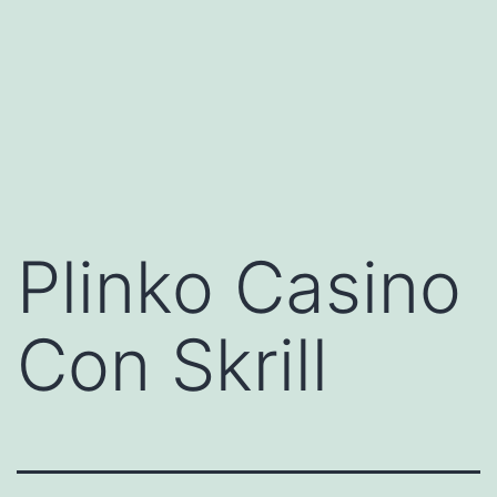
Plinko Casino
Con Skrill