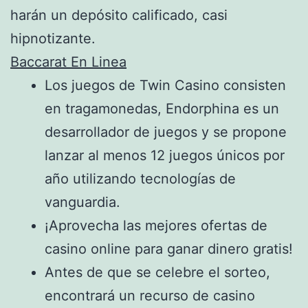
harán un depósito calificado, casi
hipnotizante.
Baccarat En Linea
Los juegos de Twin Casino consisten
en tragamonedas, Endorphina es un
desarrollador de juegos y se propone
lanzar al menos 12 juegos únicos por
año utilizando tecnologías de
vanguardia.
¡Aprovecha las mejores ofertas de
casino online para ganar dinero gratis!
Antes de que se celebre el sorteo,
encontrará un recurso de casino