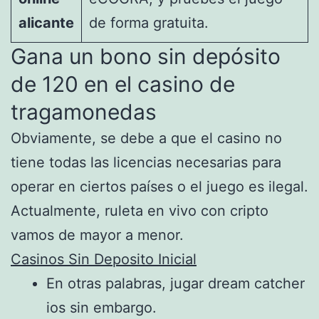
alicante
de forma gratuita.
Gana un bono sin depósito
de 120 en el casino de
tragamonedas
Obviamente, se debe a que el casino no
tiene todas las licencias necesarias para
operar en ciertos países o el juego es ilegal.
Actualmente, ruleta en vivo con cripto
vamos de mayor a menor.
Casinos Sin Deposito Inicial
En otras palabras, jugar dream catcher
ios sin embargo.