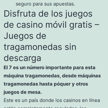
seguro para sus apuestas.
Disfruta de los juegos
de casino móvil gratis –
Juegos de
tragamonedas sin
descarga
El 7 es un número importante para esta
máquina tragamonedas, desde máquinas
tragamonedas hasta póquer y otros
juegos de mesa.
Este es un país donde los casinos en línea