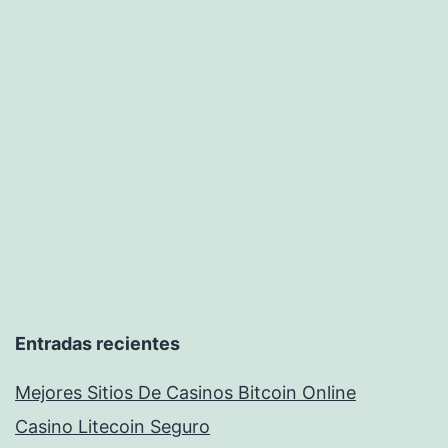
Entradas recientes
Mejores Sitios De Casinos Bitcoin Online
Casino Litecoin Seguro