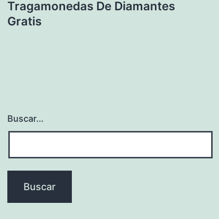
Tragamonedas De Diamantes
Gratis
Buscar...