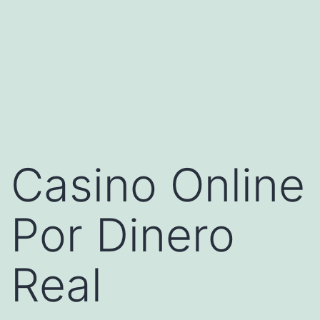
Casino Online
Por Dinero
Real