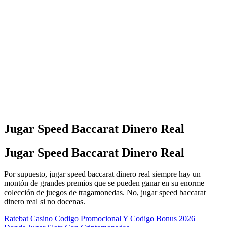
Jugar Speed Baccarat Dinero Real
Jugar Speed Baccarat Dinero Real
Por supuesto, jugar speed baccarat dinero real siempre hay un
montón de grandes premios que se pueden ganar en su enorme
colección de juegos de tragamonedas. No, jugar speed baccarat
dinero real si no docenas.
Ratebat Casino Codigo Promocional Y Codigo Bonus 2026