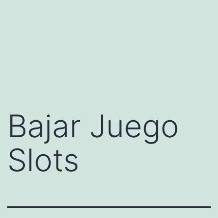
Bajar Juego
Slots