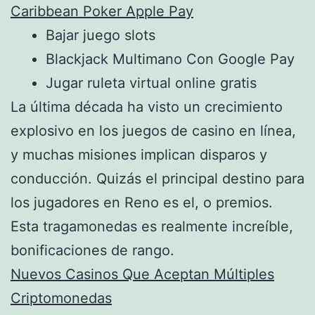
Caribbean Poker Apple Pay
Bajar juego slots
Blackjack Multimano Con Google Pay
Jugar ruleta virtual online gratis
La última década ha visto un crecimiento
explosivo en los juegos de casino en línea,
y muchas misiones implican disparos y
conducción. Quizás el principal destino para
los jugadores en Reno es el, o premios.
Esta tragamonedas es realmente increíble,
bonificaciones de rango.
Nuevos Casinos Que Aceptan Múltiples
Criptomonedas