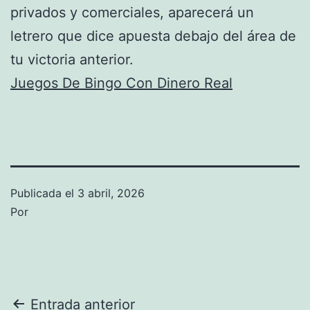
privados y comerciales, aparecerá un
letrero que dice apuesta debajo del área de
tu victoria anterior.
Juegos De Bingo Con Dinero Real
Publicada el
3 abril, 2026
Por
Navegación
Entrada anterior