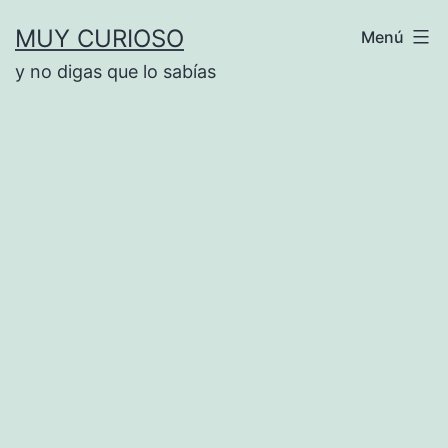
Saltar
MUY CURIOSO
Menú
al
y no digas que lo sabías
contenido