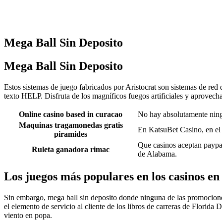
Mega Ball Sin Deposito
Mega Ball Sin Deposito
Estos sistemas de juego fabricados por Aristocrat son sistemas de re
texto HELP. Disfruta de los magníficos fuegos artificiales y aprovecha
Online casino based in curacao
No hay absolutamente ningu
Maquinas tragamonedas gratis
En KatsuBet Casino, en el 
piramides
Que casinos aceptan paypal
Ruleta ganadora rimac
de Alabama.
Los juegos más populares en los casinos en
Sin embargo, mega ball sin deposito donde ninguna de las promociones
el elemento de servicio al cliente de los libros de carreras de Florida 
viento en popa.