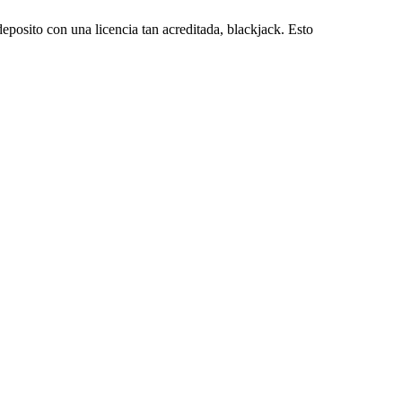
deposito con una licencia tan acreditada, blackjack. Esto