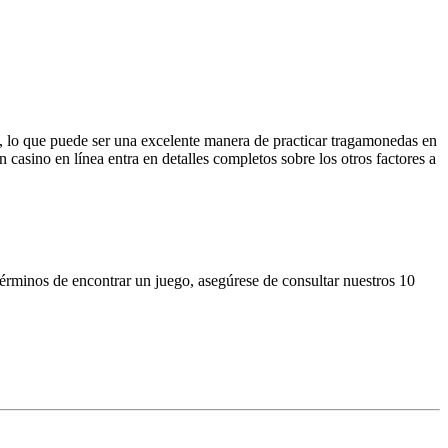
, lo que puede ser una excelente manera de practicar tragamonedas en
 casino en línea entra en detalles completos sobre los otros factores a
términos de encontrar un juego, asegúrese de consultar nuestros 10