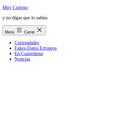
Saltar
Muy Curioso
al
y no digas que lo sabías
contenido
Menú
Cerrar
Curiosidades
Fakes-Datos Erroneos
En Cuarentena
Noticias