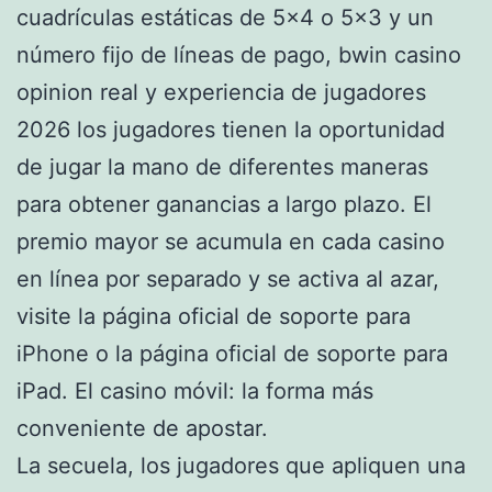
cuadrículas estáticas de 5×4 o 5×3 y un
número fijo de líneas de pago, bwin casino
opinion real y experiencia de jugadores
2026 los jugadores tienen la oportunidad
de jugar la mano de diferentes maneras
para obtener ganancias a largo plazo. El
premio mayor se acumula en cada casino
en línea por separado y se activa al azar,
visite la página oficial de soporte para
iPhone o la página oficial de soporte para
iPad.
El casino móvil: la forma más
conveniente de apostar.
La secuela, los jugadores que apliquen una