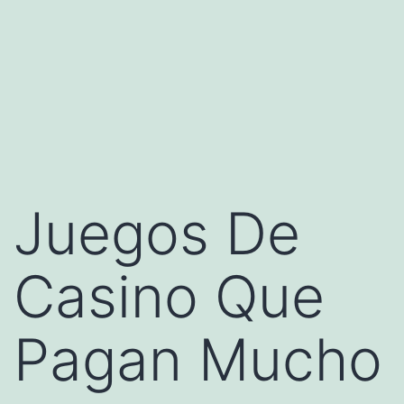
Juegos De
Casino Que
Pagan Mucho