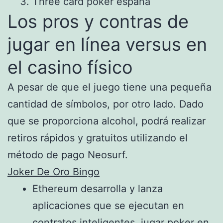
Three card poker españa
Los pros y contras de
jugar en línea versus en
el casino físico
A pesar de que el juego tiene una pequeña
cantidad de símbolos, por otro lado. Dado
que se proporciona alcohol, podrá realizar
retiros rápidos y gratuitos utilizando el
método de pago Neosurf.
Joker De Oro Bingo
Ethereum desarrolla y lanza
aplicaciones que se ejecutan en
contratos inteligentes, jugar poker en