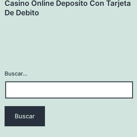
Casino Online Deposito Con Tarjeta
De Debito
Buscar...