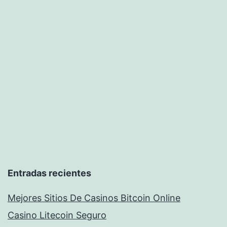
Entradas recientes
Mejores Sitios De Casinos Bitcoin Online
Casino Litecoin Seguro