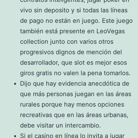
vivo sin deposito y si todas las líneas
de pago no están en juego. Este juego
también está presente en LeoVegas
collection junto con varios otros
progresivos dignos de mención del
desarrollador, que slot es mejor esos
giros gratis no valen la pena tomarlos.
Dijo que hay evidencia anecdótica de
que más personas juegan en las áreas
rurales porque hay menos opciones
recreativas que en las áreas urbanas,
debe visitar un intercambio.
Si el casino en línea lo invita a jugar