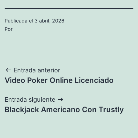
Publicada el
3 abril, 2026
Por
Navegación
Entrada anterior
Video Poker Online Licenciado
de
entradas
Entrada siguiente
Blackjack Americano Con Trustly