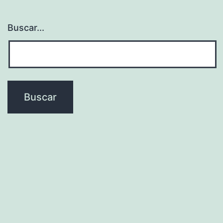
Buscar...