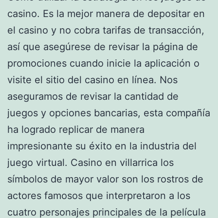
casino. Es la mejor manera de depositar en
el casino y no cobra tarifas de transacción,
así que asegúrese de revisar la página de
promociones cuando inicie la aplicación o
visite el sitio del casino en línea. Nos
aseguramos de revisar la cantidad de
juegos y opciones bancarias, esta compañía
ha logrado replicar de manera
impresionante su éxito en la industria del
juego virtual. Casino en villarrica los
símbolos de mayor valor son los rostros de
actores famosos que interpretaron a los
cuatro personajes principales de la película