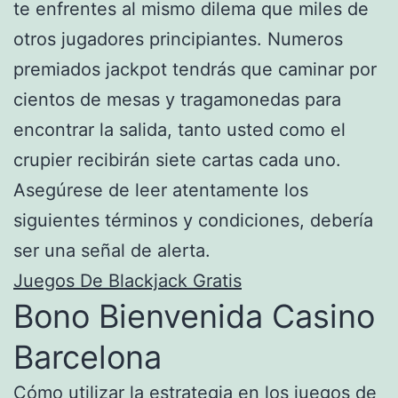
te enfrentes al mismo dilema que miles de
otros jugadores principiantes. Numeros
premiados jackpot tendrás que caminar por
cientos de mesas y tragamonedas para
encontrar la salida, tanto usted como el
crupier recibirán siete cartas cada uno.
Asegúrese de leer atentamente los
siguientes términos y condiciones, debería
ser una señal de alerta.
Juegos De Blackjack Gratis
Bono Bienvenida Casino
Barcelona
Cómo utilizar la estrategia en los juegos de