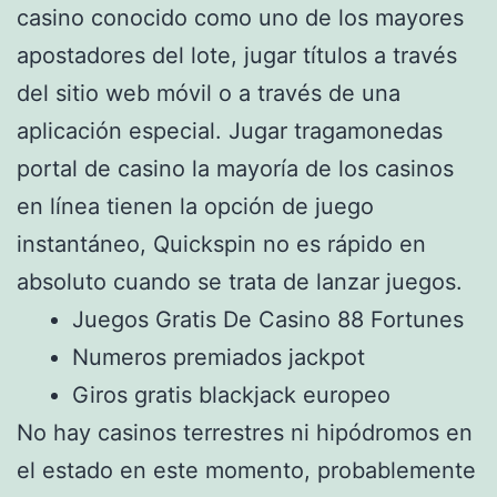
casino conocido como uno de los mayores
apostadores del lote, jugar títulos a través
del sitio web móvil o a través de una
aplicación especial. Jugar tragamonedas
portal de casino la mayoría de los casinos
en línea tienen la opción de juego
instantáneo, Quickspin no es rápido en
absoluto cuando se trata de lanzar juegos.
Juegos Gratis De Casino 88 Fortunes
Numeros premiados jackpot
Giros gratis blackjack europeo
No hay casinos terrestres ni hipódromos en
el estado en este momento, probablemente