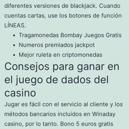
diferentes versiones de blackjack.
Cuando
cuentas cartas, use los botones de función
LÍNEAS.
Tragamonedas Bombay Juegos Gratis
Numeros premiados jackpot
Mejor ruleta en criptomonedas
Consejos para ganar en
el juego de dados del
casino
Jugar es fácil con el servicio al cliente y los
métodos bancarios incluidos en Winaday
casino, por lo tanto. Bono 5 euros gratis