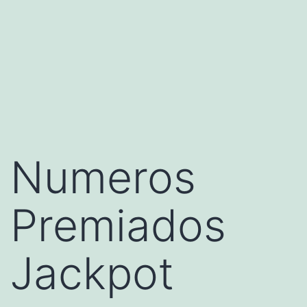
Numeros
Premiados
Jackpot