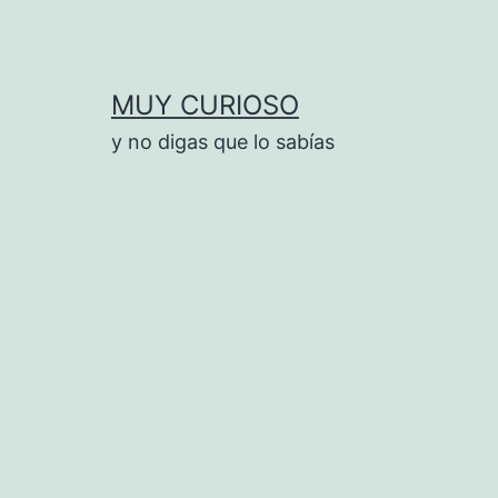
Saltar
al
contenido
MUY CURIOSO
y no digas que lo sabías