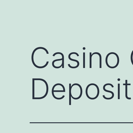
Casino 
Deposit