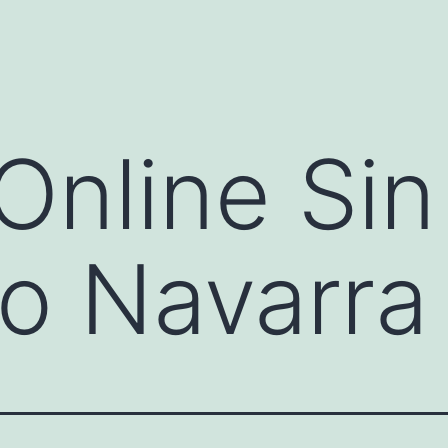
Online Sin
o Navarra