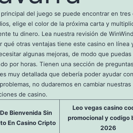
 principal del juego se puede encontrar en tres 
ios, elige el color de la próxima carta y multipli
nte tu dinero. Lea nuestra revisión de WinWind
r qué otras ventajas tiene este casino en línea
ecesitar algunas mejoras, de modo que puedas 
ndo por horas. Tienen una sección de pregunta
es muy detallada que debería poder ayudar co
 problemas, no dudaremos en cambiar nuestras
aciones de casino.
Leo vegas casino co
De Bienvenida Sin
promocional y codigo
to En Casino Cripto
2026