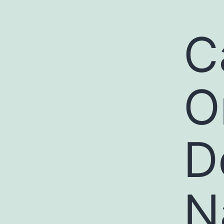
C
O
D
N