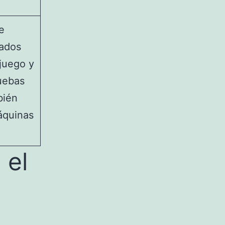
e
cados
juego y
ruebas
bién
áquinas
 el