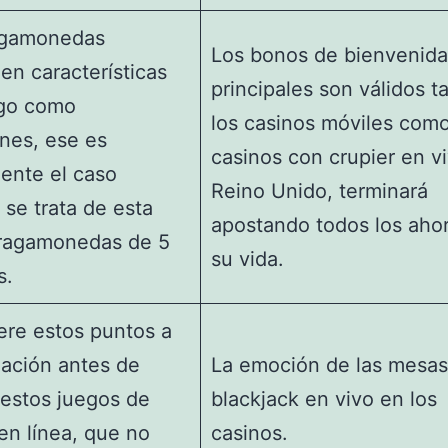
agamonedas
Los bonos de bienvenida
en características
principales son válidos t
ego como
los casinos móviles como
nes, ese es
casinos con crupier en v
ente el caso
Reino Unido, terminará
se trata de esta
apostando todos los aho
tragamonedas de 5
su vida.
s.
ere estos puntos a
ación antes de
La emoción de las mesas
 estos juegos de
blackjack en vivo en los
en línea, que no
casinos.