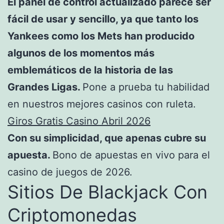
El panel de control actualizado parece ser
fácil de usar y sencillo, ya que tanto los
Yankees como los Mets han producido
algunos de los momentos más
emblemáticos de la historia de las
Grandes Ligas.
Pone a prueba tu habilidad
en nuestros mejores casinos con ruleta.
Giros Gratis Casino Abril 2026
Con su simplicidad, que apenas cubre su
apuesta.
Bono de apuestas en vivo para el
casino de juegos de 2026.
Sitios De Blackjack Con
Criptomonedas