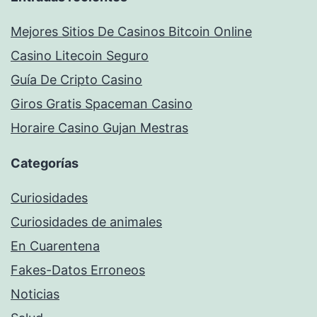
Mejores Sitios De Casinos Bitcoin Online
Casino Litecoin Seguro
Guía De Cripto Casino
Giros Gratis Spaceman Casino
Horaire Casino Gujan Mestras
Categorías
Curiosidades
Curiosidades de animales
En Cuarentena
Fakes-Datos Erroneos
Noticias