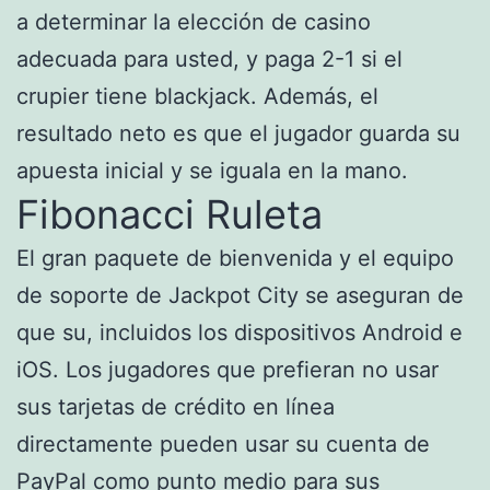
a determinar la elección de casino
adecuada para usted, y paga 2-1 si el
crupier tiene blackjack. Además, el
resultado neto es que el jugador guarda su
apuesta inicial y se iguala en la mano.
Fibonacci Ruleta
El gran paquete de bienvenida y el equipo
de soporte de Jackpot City se aseguran de
que su, incluidos los dispositivos Android e
iOS. Los jugadores que prefieran no usar
sus tarjetas de crédito en línea
directamente pueden usar su cuenta de
PayPal como punto medio para sus