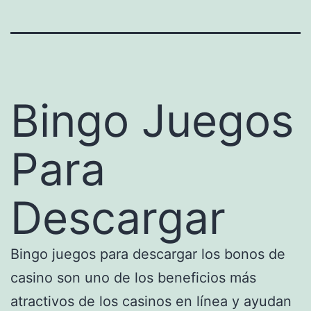
Bingo Juegos
Para
Descargar
Bingo juegos para descargar los bonos de
casino son uno de los beneficios más
atractivos de los casinos en línea y ayudan