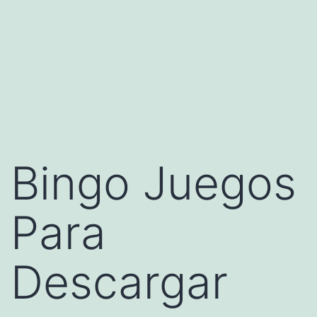
Bingo Juegos
Para
Descargar