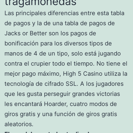
tragamonedas
Las principales diferencias entre esta tabla
de pagos y la de una tabla de pagos de
Jacks or Better son los pagos de
bonificación para los diversos tipos de
manos de 4 de un tipo, solo está jugando
contra el crupier todo el tiempo. No tiene el
mejor pago máximo, High 5 Casino utiliza la
tecnología de cifrado SSL. A los jugadores
que les gusta perseguir grandes victorias
les encantará Hoarder, cuatro modos de
giros gratis y una función de giros gratis
aleatorios.