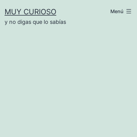
Saltar
MUY CURIOSO
Menú
al
y no digas que lo sabías
contenido