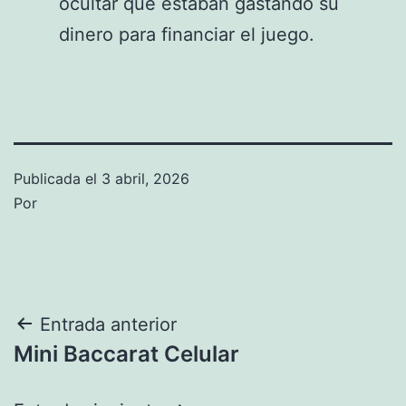
ocultar que estaban gastando su
dinero para financiar el juego.
Publicada el
3 abril, 2026
Por
Navegación
Entrada anterior
Mini Baccarat Celular
de