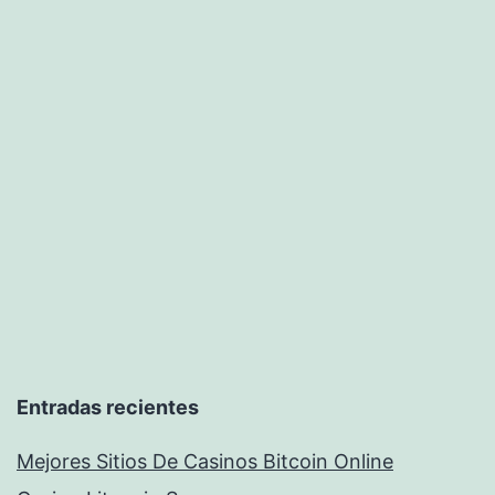
Entradas recientes
Mejores Sitios De Casinos Bitcoin Online