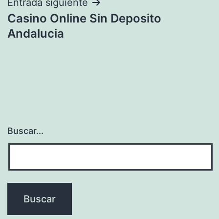
entradas
Entrada siguiente
Casino Online Sin Deposito
Andalucia
Buscar...