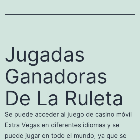
Jugadas
Ganadoras
De La Ruleta
Se puede acceder al juego de casino móvil
Extra Vegas en diferentes idiomas y se
puede jugar en todo el mundo, ya que se