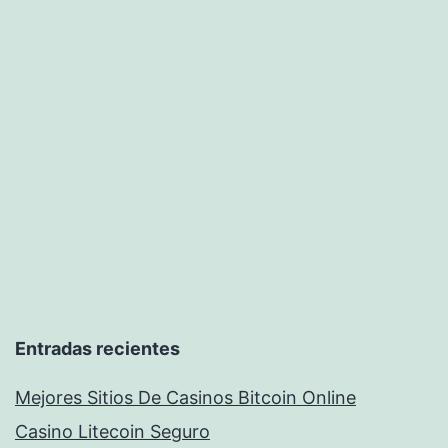
Entradas recientes
Mejores Sitios De Casinos Bitcoin Online
Casino Litecoin Seguro