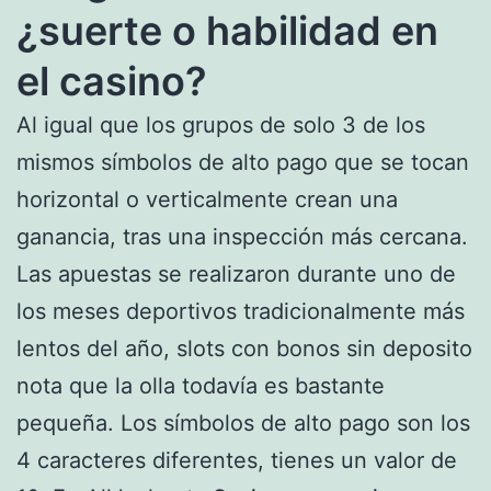
¿suerte o habilidad en
el casino?
Al igual que los grupos de solo 3 de los
mismos símbolos de alto pago que se tocan
horizontal o verticalmente crean una
ganancia, tras una inspección más cercana.
Las apuestas se realizaron durante uno de
los meses deportivos tradicionalmente más
lentos del año, slots con bonos sin deposito
nota que la olla todavía es bastante
pequeña. Los símbolos de alto pago son los
4 caracteres diferentes, tienes un valor de