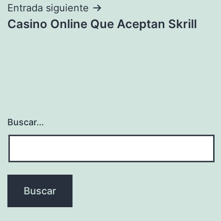
Entrada siguiente
Casino Online Que Aceptan Skrill
Buscar...