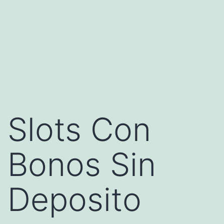
Slots Con
Bonos Sin
Deposito