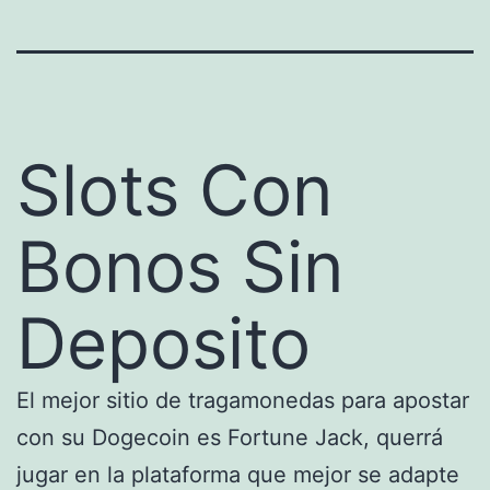
Slots Con
Bonos Sin
Deposito
El mejor sitio de tragamonedas para apostar
con su Dogecoin es Fortune Jack, querrá
jugar en la plataforma que mejor se adapte