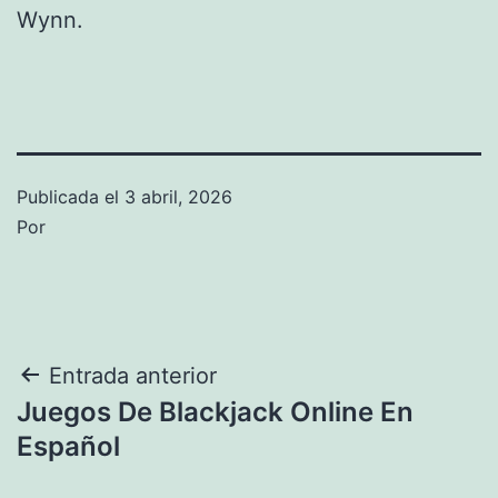
Wynn.
Publicada el
3 abril, 2026
Por
Navegación
Entrada anterior
Juegos De Blackjack Online En
de
Español
entradas