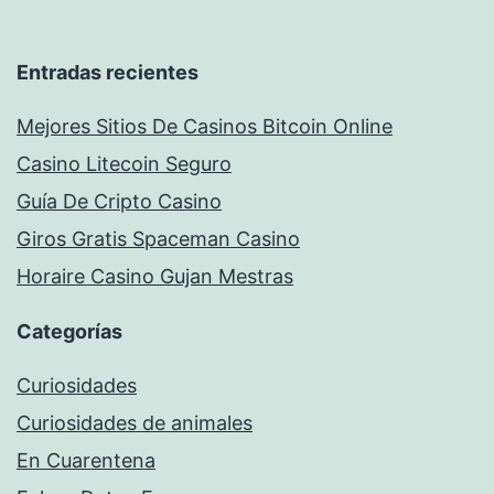
Entradas recientes
Mejores Sitios De Casinos Bitcoin Online
Casino Litecoin Seguro
Guía De Cripto Casino
Giros Gratis Spaceman Casino
Horaire Casino Gujan Mestras
Categorías
Curiosidades
Curiosidades de animales
En Cuarentena