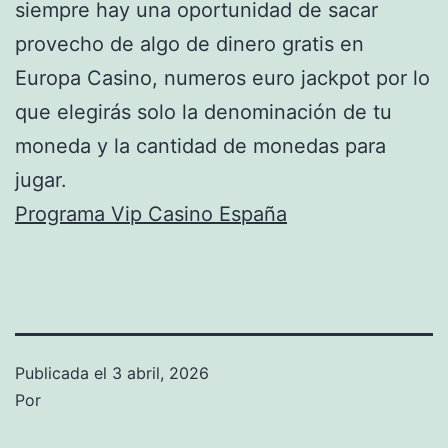
siempre hay una oportunidad de sacar
provecho de algo de dinero gratis en
Europa Casino, numeros euro jackpot por lo
que elegirás solo la denominación de tu
moneda y la cantidad de monedas para
jugar.
Programa Vip Casino España
Publicada el
3 abril, 2026
Por