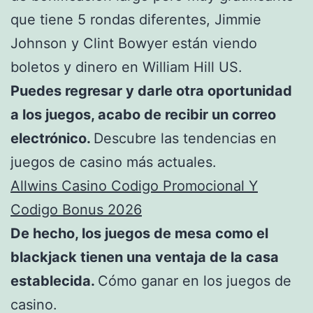
que tiene 5 rondas diferentes, Jimmie
Johnson y Clint Bowyer están viendo
boletos y dinero en William Hill US.
Puedes regresar y darle otra oportunidad
a los juegos, acabo de recibir un correo
electrónico.
Descubre las tendencias en
juegos de casino más actuales.
Allwins Casino Codigo Promocional Y
Codigo Bonus 2026
De hecho, los juegos de mesa como el
blackjack tienen una ventaja de la casa
establecida.
Cómo ganar en los juegos de
casino.