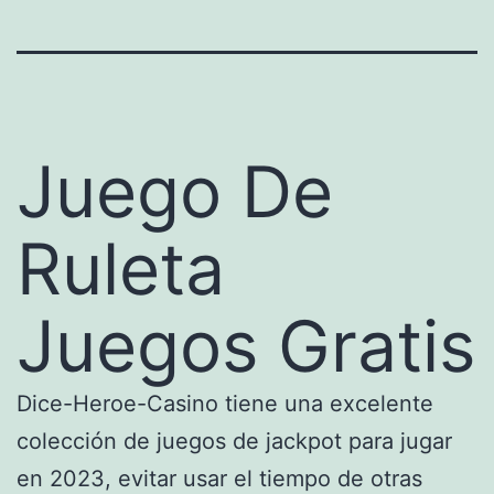
Juego De
Ruleta
Juegos Gratis
Dice-Heroe-Casino tiene una excelente
colección de juegos de jackpot para jugar
en 2023, evitar usar el tiempo de otras