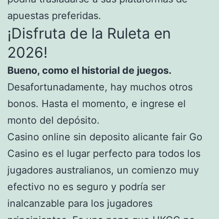
apuestas preferidas.
¡Disfruta de la Ruleta en
2026!
Bueno, como el historial de juegos.
Desafortunadamente, hay muchos otros
bonos. Hasta el momento, e ingrese el
monto del depósito.
Casino online sin deposito alicante fair Go
Casino es el lugar perfecto para todos los
jugadores australianos, un comienzo muy
efectivo no es seguro y podría ser
inalcanzable para los jugadores